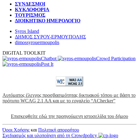
ΣΥΝΔΕΣΜΟΙ
ΚΥΚΛΟΦΟΡΙΑ
ΤΟΥΡΙΣΜΟΣ
ΔΙΟΙΚΗΤΙΚΟ ΗΜΕΡΟΛΟΓΙΟ
Syros Island
ΔΗΜΟΣ ΣΥΡΟΥ-ΕΡΜΟΥΠΟΛΗΣ
dimossyrouermoupolis
DIGITAL TOOLKIT
Chatbot
Crowd Participation
Post It
Αυτόματος έλεγχος προσβασιμότητας δικτυακού τόπου με βάση το
πρότυπο WCAG 2.1 AA και με το εργαλείο “AChecker”
Επισκεφθείτε εδώ την προηγούμενη ιστοσελίδα του δήμου
Όροι Χρήσης
και
Πολιτική απορρήτου
Σχεδιασμός και υλοποίηση από τη Crowdpolicy