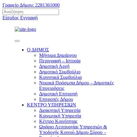
Γραφείο Δήμου: 2281361000
Είσοδος
Εγγραφή
Ο ΔΗΜΟΣ
Μήνυμα Δημάρχου
Περιγραφή – Ιστορία
Δημοτική Αρχή
Δημοτικό Συμβούλιο
Κοινοτικά Συμβούλια
Νομικά Πρόσωπα Δήμου – Δημοτικές
Επιχειρήσεις
Δημοτική Επιτροπή
Επιτροπές Δήμου
ΚΕΝΤΡΟ ΥΠΗΡΕΣΙΩΝ
Διοικητική Υπηρεσία
Κοινωνική Yπηρεσία
Κέντρο Κοινότητας
Ωράριο Λειτουργίας Υπηρεσιών &
Υποδοχής Κοινού Δήμου Σύρου –