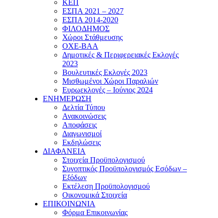
ΚΕΠ
ΕΣΠΑ 2021 – 2027
ΕΣΠΑ 2014-2020
ΦΙΛΟΔΗΜΟΣ
Χώροι Στάθμευσης
ΟΧΕ-ΒΑΑ
Δημοτικές & Περιφερειακές Εκλογές
2023
Βουλευτικές Εκλογές 2023
Μισθωμένοι Χώροι Παραλιών
Ευρωεκλογές – Ιούνιος 2024
ΕΝΗΜΕΡΩΣΗ
Δελτία Τύπου
Ανακοινώσεις
Αποφάσεις
Διαγωνισμοί
Εκδηλώσεις
ΔΙΑΦΑΝΕΙΑ
Στοιχεία Προϋπολογισμού
Συνοπτικός Προϋπολογισμός Εσόδων –
Εξόδων
Εκτέλεση Προϋπολογισμού
Οικονομικά Στοιχεία
ΕΠΙΚΟΙΝΩΝΙΑ
Φόρμα Επικοινωνίας