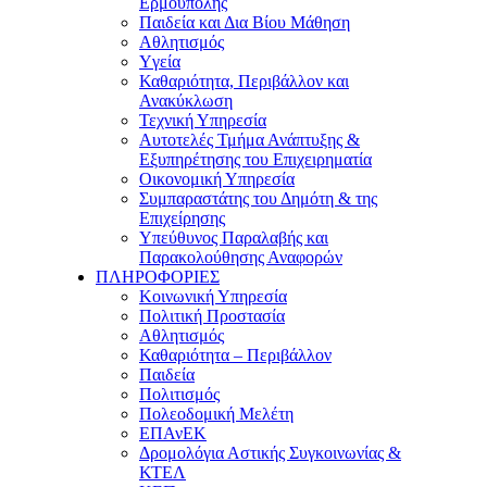
Ερμούπολης
Παιδεία και Δια Βίου Μάθηση
Αθλητισμός
Yγεία
Καθαριότητα, Περιβάλλον και
Ανακύκλωση
Τεχνική Υπηρεσία
Αυτοτελές Τμήμα Ανάπτυξης &
Εξυπηρέτησης του Επιχειρηματία
Οικονομική Υπηρεσία
Συμπαραστάτης του Δημότη & της
Επιχείρησης
Υπεύθυνος Παραλαβής και
Παρακολούθησης Αναφορών
ΠΛΗΡΟΦΟΡΙΕΣ
Κοινωνική Υπηρεσία
Πολιτική Προστασία
Αθλητισμός
Καθαριότητα – Περιβάλλον
Παιδεία
Πολιτισμός
Πολεοδομική Μελέτη
ΕΠΑνΕΚ
Δρομολόγια Αστικής Συγκοινωνίας &
ΚΤΕΛ