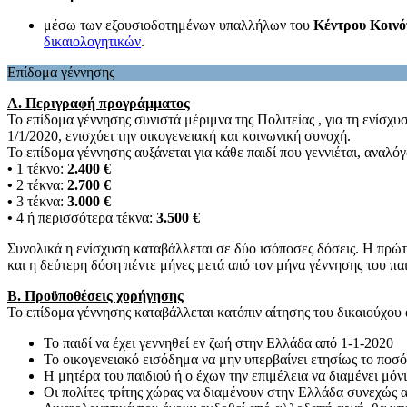
μέσω των εξουσιοδοτημένων υπαλλήλων του
Κέντρου Κοινό
δικαιολογητικών
.
Επίδομα γέννησης
Α. Περιγραφή προγράμματος
Το επίδομα γέννησης συνιστά μέριμνα της Πολιτείας , για τη ενίσχ
1/1/2020, ενισχύει την οικογενειακή και κοινωνική συνοχή.
Το επίδομα γέννησης αυξάνεται για κάθε παιδί που γεννιέται, αναλ
•
1 τέκνο:
2.400 €
•
2 τέκνα:
2.700 €
•
3 τέκνα:
3.000 €
•
4 ή περισσότερα τέκνα:
3.500 €
Συνολικά η ενίσχυση καταβάλλεται σε δύο ισόποσες δόσεις. Η πρώτη
και η δεύτερη δόση πέντε μήνες μετά από τον μήνα γέννησης του παι
Β. Προϋποθέσεις χορήγησης
Το επίδομα γέννησης καταβάλλεται κατόπιν αίτησης του δικαιούχου
Το παιδί να έχει γεννηθεί εν ζωή στην Ελλάδα από 1-1-2020
Το οικογενειακό εισόδημα να μην υπερβαίνει ετησίως το ποσ
Η μητέρα του παιδιού ή ο έχων την επιμέλεια να διαμένει μό
Οι πολίτες τρίτης χώρας να διαμένουν στην Ελλάδα συνεχώς 