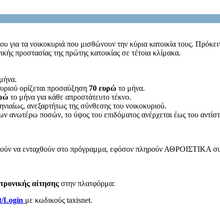
ου για τα νοικοκυριά που μισθώνουν την κύρια κατοικία τους. Πρόκε
κής προστασίας της πρώτης κατοικίας σε τέτοια κλίμακα.
μήνα.
οκυριού ορίζεται προσαύξηση
70 ευρώ
το μήνα.
υρώ
το μήνα για κάθε απροστάτευτο τέκνο.
νιαίως, ανεξαρτήτως της σύνθεσης του νοικοκυριού.
 των ανωτέρω ποσών, το ύψος του επιδόματος ανέρχεται έως του αντίσ
ορούν να ενταχθούν στο πρόγραμμα, εφόσον πληρούν ΑΘΡΟΙΣΤΙΚΑ συγκ
τρονικής αίτησης
στην πλατφόρμα:
t/Login
με κωδικούς taxisnet.