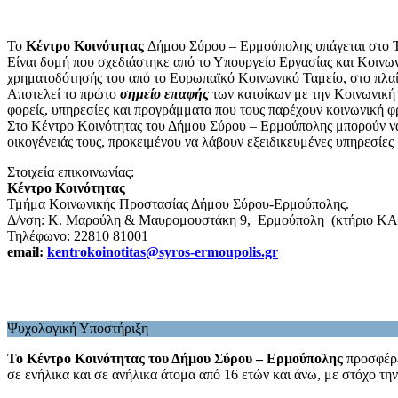
Το
Κέντρο Κοινότητας
Δήμου Σύρου – Ερμούπολης υπάγεται στο Τ
Είναι δομή που σχεδιάστηκε από το Υπουργείο Εργασίας και Κοινων
χρηματοδότησής του από το Ευρωπαϊκό Κοινωνικό Ταμείο, στο πλα
Αποτελεί το πρώτο
σημείο επαφής
των κατοίκων με την Κοινωνική 
φορείς, υπηρεσίες και προγράμματα που τους παρέχουν κοινωνική φ
Στο Κέντρο Κοινότητας του Δήμου Σύρου – Ερμούπολης μπορούν να απε
οικογένειάς τους, προκειμένου να λάβουν εξειδικευμένες υπηρεσίες 
Στοιχεία επικοινωνίας:
Κέντρο Κοινότητας
Τμήμα Κοινωνικής Προστασίας Δήμου Σύρου-Ερμούπολης.
Δ/νση: Κ. Μαρούλη & Μαυρομουστάκη 9, Ερμούπολη (κτήριο Κ
Τηλέφωνο: 22810 81001
email:
kentrokoinotitas@syros-ermoupolis.gr
Ψυχολογική Υποστήριξη
Το Κέντρο Κοινότητας του Δήμου Σύρου – Ερμούπολης
προσφέρε
σε ενήλικα και σε ανήλικα άτομα από 16 ετών και άνω, με στόχο την