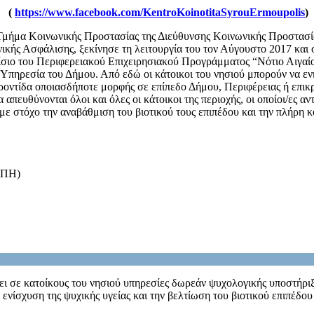
(
https://www.facebook.com/KentroKoinotitaSyrouErmoupolis
)
μήμα Κοινωνικής Προστασίας της Διεύθυνσης Κοινωνικής Προστασία
ικής Ασφάλισης, ξεκίνησε τη λειτουργία του τον Αύγουστο 2017 και 
ίσιο του Περιφερειακού Επιχειρησιακού Προγράμματος “Νότιο Αιγαί
Υπηρεσία του Δήμου. Από εδώ οι κάτοικοι του νησιού μπορούν να ενη
ροντίδα οποιασδήποτε μορφής σε επίπεδο Δήμου, Περιφέρειας ή επικρ
υθύνονται όλοι και όλες οι κάτοικοι της περιοχής, οι οποίοι/ες αντ
με στόχο την αναβάθμιση του βιοτικού τους επιπέδου και την πλήρη κ
ΑΠΗ)
ι σε κατοίκους του νησιού υπηρεσίες δωρεάν ψυχολογικής υποστήριξη
 ενίσχυση της ψυχικής υγείας και την βελτίωση του βιοτικού επιπέδου