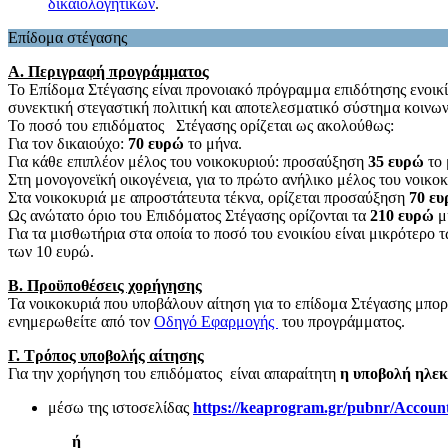
δικαιολογητικών
.
Επίδομα στέγασης
Α. Περιγραφή προγράμματος
Το Επίδομα Στέγασης είναι προνοιακό πρόγραμμα επιδότησης ενοικί
συνεκτική στεγαστική πολιτική και αποτελεσματικό σύστημα κοινωνι
Το ποσό του επιδόματος Στέγασης ορίζεται ως ακολούθως:
Για τον δικαιούχο:
70 ευρώ
το μήνα.
Για κάθε επιπλέον μέλος του νοικοκυριού: προσαύξηση
35 ευρώ
το 
Στη μονογονεϊκή οικογένεια, για το πρώτο ανήλικο μέλος του νοικ
Στα νοικοκυριά με απροστάτευτα τέκνα, ορίζεται προσαύξηση
70 ε
Ως ανώτατο όριο του Επιδόματος Στέγασης ορίζονται τα
210 ευρώ
μη
Για τα μισθωτήρια στα οποία το ποσό του ενοικίου είναι μικρότερο
των 10 ευρώ.
Β. Προϋποθέσεις χορήγησης
Τα νοικοκυριά που υποβάλουν αίτηση για το επίδομα Στέγασης μπ
ενημερωθείτε από τον
Οδηγό Εφαρμογής
του προγράμματος.
Γ. Τρόπος υποβολής αίτησης
Για την χορήγηση του επιδόματος είναι απαραίτητη
η υποβολή ηλεκ
μέσω της ιστοσελίδας
https://keaprogram.gr/pubnr/Accoun
ή