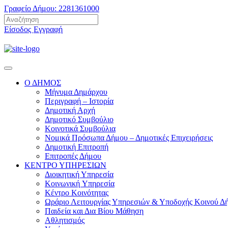
Γραφείο Δήμου: 2281361000
Είσοδος
Εγγραφή
Ο ΔΗΜΟΣ
Μήνυμα Δημάρχου
Περιγραφή – Ιστορία
Δημοτική Αρχή
Δημοτικό Συμβούλιο
Κοινοτικά Συμβούλια
Νομικά Πρόσωπα Δήμου – Δημοτικές Επιχειρήσεις
Δημοτική Επιτροπή
Επιτροπές Δήμου
ΚΕΝΤΡΟ ΥΠΗΡΕΣΙΩΝ
Διοικητική Υπηρεσία
Κοινωνική Yπηρεσία
Κέντρο Κοινότητας
Ωράριο Λειτουργίας Υπηρεσιών & Υποδοχής Κοινού Δ
Παιδεία και Δια Βίου Μάθηση
Αθλητισμός