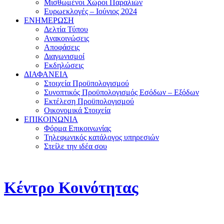
Μισθωμένοι Χώροι Παραλιών
Ευρωεκλογές – Ιούνιος 2024
ΕΝΗΜΕΡΩΣΗ
Δελτία Τύπου
Ανακοινώσεις
Αποφάσεις
Διαγωνισμοί
Εκδηλώσεις
ΔΙΑΦΑΝΕΙΑ
Στοιχεία Προϋπολογισμού
Συνοπτικός Προϋπολογισμός Εσόδων – Εξόδων
Εκτέλεση Προϋπολογισμού
Οικονομικά Στοιχεία
ΕΠΙΚΟΙΝΩΝΙΑ
Φόρμα Επικοινωνίας
Τηλεφωνικός κατάλογος υπηρεσιών
Στείλε την ιδέα σου
Κέντρο Κοινότητας