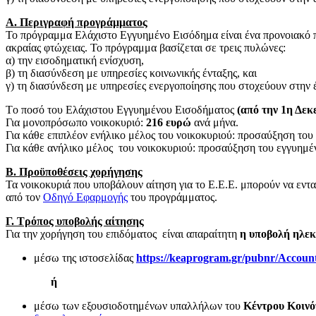
Α. Περιγραφή προγράμματος
Το πρόγραμμα Ελάχιστο Εγγυημένο Εισόδημα είναι ένα προνοιακό πρ
ακραίας φτώχειας. Το πρόγραμμα βασίζεται σε τρεις πυλώνες:
α) την εισοδηματική ενίσχυση,
β) τη διασύνδεση με υπηρεσίες κοινωνικής ένταξης, και
γ) τη διασύνδεση με υπηρεσίες ενεργοποίησης που στοχεύουν στην 
Tο ποσό του Ελάχιστου Εγγυημένου Εισοδήματος
(από την 1η Δεκ
Για μονοπρόσωπο νοικοκυριό:
216 ευρώ
ανά μήνα.
Για κάθε επιπλέον ενήλικο μέλος του νοικοκυριού: προσαύξηση το
Για κάθε ανήλικο μέλος του νοικοκυριού: προσαύξηση του εγγυημ
Β. Προϋποθέσεις χορήγησης
Τα νοικοκυριά που υποβάλουν αίτηση για το Ε.Ε.Ε. μπορούν να εν
από τον
Οδηγό Εφαρμογής
του προγράμματος.
Γ. Τρόπος υποβολής αίτησης
Για την χορήγηση του επιδόματος είναι απαραίτητη
η υποβολή ηλεκ
μέσω της ιστοσελίδας
https://keaprogram.gr/pubnr/Accoun
ή
μέσω των εξουσιοδοτημένων υπαλλήλων του
Κέντρου Κοινό