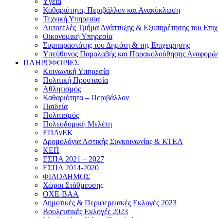
Yγεία
Καθαριότητα, Περιβάλλον και Ανακύκλωση
Τεχνική Υπηρεσία
Αυτοτελές Τμήμα Ανάπτυξης & Εξυπηρέτησης του Επιχ
Οικονομική Υπηρεσία
Συμπαραστάτης του Δημότη & της Επιχείρησης
Υπεύθυνος Παραλαβής και Παρακολούθησης Αναφορώ
ΠΛΗΡΟΦΟΡΙΕΣ
Κοινωνική Υπηρεσία
Πολιτική Προστασία
Αθλητισμός
Καθαριότητα – Περιβάλλον
Παιδεία
Πολιτισμός
Πολεοδομική Μελέτη
ΕΠΑνΕΚ
Δρομολόγια Αστικής Συγκοινωνίας & ΚΤΕΛ
ΚΕΠ
ΕΣΠΑ 2021 – 2027
ΕΣΠΑ 2014-2020
ΦΙΛΟΔΗΜΟΣ
Χώροι Στάθμευσης
ΟΧΕ-ΒΑΑ
Δημοτικές & Περιφερειακές Εκλογές 2023
Βουλευτικές Εκλογές 2023