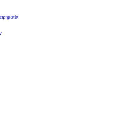
ειρηματία
ν