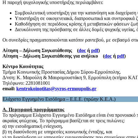
Η παροχή ψυχολογικής υποστήριξης περιλαμβάνει:
Συμβουλευτική υποστήριξη για την κατανόηση και διαχείρισ
Υποστήριξη σε οικογενειακά, διαπροσωπικά και συντροφικά ζ
Καθοδήγηση σε περιόδους κρίσης ή μεταβατικών φάσεων ζωή
Διευκόλυνση της πρόσβασης σε άλλες δομές ψυχικής υγείας, ό
Οι συνεδρίες πραγματοποιούνται κατόπιν ραντεβού, με σεβασμό στι
Αίτηση – Δήλωση Συγκατάθεσης (
doc
ή
pdf
)
Αίτηση – Δήλωση Συγκατάθεσης για ανήλικο (
doc
ή
pdf
)
Κέντρο Κοινότητας
Τμήμα Κοινωνικής Προστασίας Δήμου Σύρου-Ερμούπολης.
Δ/νση: Κ. Μαρούλη & Μαυρομουστάκη 9, Ερμούπολη (κτήριο ΚΑ
Τηλέφωνο: 2281081001
email:
kentrokoinotitas@syros-ermoupolis.gr
Ελάχιστο Εγγυημένο Εισόδημα – Ε.Ε.Ε. (πρώην Κ.Ε.Α.)
Α. Περιγραφή προγράμματος
Το πρόγραμμα Ελάχιστο Εγγυημένο Εισόδημα είναι ένα προνοιακό πρ
ακραίας φτώχειας. Το πρόγραμμα βασίζεται σε τρεις πυλώνες:
α) την εισοδηματική ενίσχυση,
β) τη διασύνδεση με υπηρεσίες κοινωνικής ένταξης, και
γ) τη διασύνδεση με υπηρεσίες ενεργοποίησης που στοχεύουν στην 