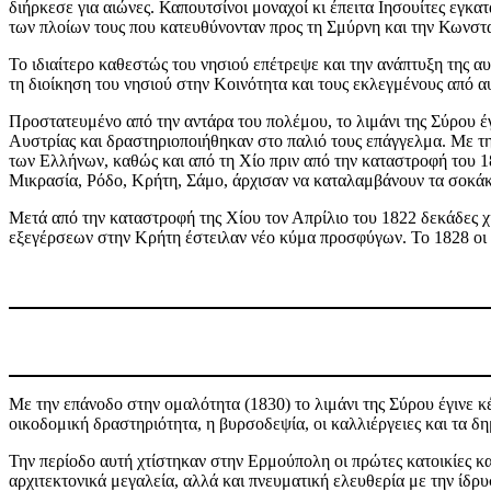
διήρκεσε για αιώνες. Καπουτσίνοι μοναχοί κι έπειτα Ιησουίτες εγκ
των πλοίων τους που κατευθύνονταν προς τη Σμύρνη και την Κωνστ
Το ιδιαίτερο καθεστώς του νησιού επέτρεψε και την ανάπτυξη της 
τη διοίκηση του νησιού στην Κοινότητα και τους εκλεγμένους από 
Προστατευμένο από την αντάρα του πολέμου, το λιμάνι της Σύρου 
Αυστρίας και δραστηριοποιήθηκαν στο παλιό τους επάγγελμα. Με τη
των Ελλήνων, καθώς και από τη Χίο πριν από την καταστροφή του 18
Μικρασία, Ρόδο, Κρήτη, Σάμο, άρχισαν να καταλαμβάνουν τα σοκάκ
Μετά από την καταστροφή της Χίου τον Απρίλιο του 1822 δεκάδες 
εξεγέρσεων στην Κρήτη έστειλαν νέο κύμα προσφύγων. Το 1828 οι
Με την επάνοδο στην ομαλότητα (1830) το λιμάνι της Σύρου έγινε κ
οικοδομική δραστηριότητα, η βυρσοδεψία, οι καλλιέργειες και τα δ
Την περίοδο αυτή χτίστηκαν στην Ερμούπολη οι πρώτες κατοικίες 
αρχιτεκτονικά μεγαλεία, αλλά και πνευματική ελευθερία με την ίδρυ