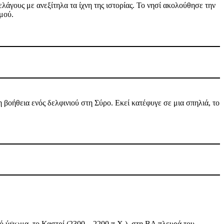
άγους με ανεξίτηλα τα ίχνη της ιστορίας. Το νησί ακολούθησε την
σμού.
 βοήθεια ενός δελφινιού στη Σύρο. Εκεί κατέφυγε σε μια σπηλιά, το
κό ύψωμα, το Καστρί (2300 – 2200 π.Χ.), στη ΒΑ πλευρά του