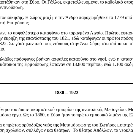
αταστάθηκαν στη Σύρο. Οι Γάλλοι, εκμεταλλευόμενοι το καθολικό στο
αντινούπολη.
αυτοδιοίκησης. Η Σύρος μαζί με την Άνδρο παραχωρήθηκε το 1779 από
αυτή Επιτρόπους.
έγινε το ασφαλέστερο καταφύγιο στο ταραγμένο Αιγαίο. Πρώτοι έφτα
ν έκρηξη της επανάστασης του 1821, εδώ κατέφυγαν οι πρώτοι πρόσφυγ
22. Στεγάστηκαν από τους ντόπιους στην Άνω Σύρο, στα σπίτια και σ
ια.
χιλιάδες πρόσφυγες βρήκαν ασφαλές καταφύγιο στο νησί, ενώ η κατα
 κάτοικοι της Ερμούπολης έφταναν σε 13.800 περίπου, ενώ 1.100 α
1830 – 1922
έντρο του διαμετακομιστικού εμπορίου της ανατολικής Μεσογείου. Μαζί
ημόσια έργα. Ως το 1860, η Σύρα ήταν το πρώτο εμπορικό λιμάνι της 
και ο πρώτος ορθόδοξος ναός της Μεταμόρφωσης του Σωτήρος μετατρέπ
ση σχολείων, συλλόγων και θεάτρων. Το θέατρο Απόλλων, τα νεοκλασικ