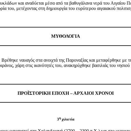
κλάδων και αναδύεται μέσα από τα βαθυγάλανα νερά του Αιγαίου Πελ
ία του, μετέχοντας στη δημιουργία του ευρύτερου αιγαιακού πολιτι
ΜΥΘΟΛΟΓΙΑ
. Βρέθηκε ναυαγός στα ανοιχτά της Παροναξίας και μεταφέρθηκε με τη
ράνος, χάρη στις ικανότητές του, ανακηρύχθηκε βασιλιάς του νησιού
ΠΡΟΪΣΤΟΡΙΚΗ ΕΠΟΧΗ – ΑΡΧΑΙΟΙ ΧΡΟΝΟΙ
η
3
χιλιετία
ουν εντοπιστεί στη Χαλανδριανή (2700 – 2300 π.Χ.) και στο γειτονι