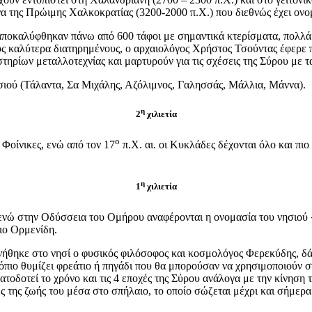
 της Πρώιμης Χαλκοκρατίας (3200-2000 π.Χ.) που διεθνώς έχει ονο
 αποκαλύφθηκαν πάνω από 600 τάφοι με σημαντικά κτερίσματα, πολλά
υς καλύτερα διατηρημένους, ο αρχαιολόγος Χρήστος Τσούντας έφερε
τηρίων μεταλλοτεχνίας και μαρτυρούν για τις σχέσεις της Σύρου με τ
ησιού (Τάλαντα, Σα Μιχάλης, Αζόλιμνος, Γαλησσάς, Μάλλια, Μάννα).
η
2
χιλιετία
ο
ς Φοίνικες, ενώ από τον 17
π.Χ. αι. οι Κυκλάδες δέχονται όλο και πιο
η
1
χιλιετία
, ενώ στην Οδύσσεια του Ομήρου αναφέρονται η ονομασία του νησιού «
σιο Ορμενίδη.
εννήθηκε στο νησί ο φυσικός φιλόσοφος και κοσμολόγος Φερεκύδης, δ
όπιο θυμίζει φρεάτιο ή πηγάδι που θα μπορούσαν να χρησιμοποιούν σ
ατοδοτεί το χρόνο και τις 4 εποχές της Σύρου ανάλογα με την κίνηση
ς της ζωής του μέσα στο σπήλαιο, το οποίο σώζεται μέχρι και σήμε