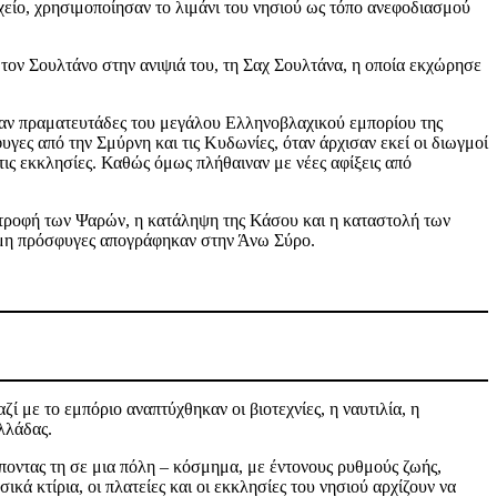
ιχείο, χρησιμοποίησαν το λιμάνι του νησιού ως τόπο ανεφοδιασμού
 τον Σουλτάνο στην ανιψιά του, τη Σαχ Σουλτάνα, η οποία εκχώρησε
σαν πραματευτάδες του μεγάλου Ελληνοβλαχικού εμπορίου της
ες από την Σμύρνη και τις Κυδωνίες, όταν άρχισαν εκεί οι διωγμοί
τις εκκλησίες. Καθώς όμως πλήθαιναν με νέες αφίξεις από
στροφή των Ψαρών, η κατάληψη της Κάσου και η καταστολή των
κόμη πρόσφυγες απογράφηκαν στην Άνω Σύρο.
 με το εμπόριο αναπτύχθηκαν οι βιοτεχνίες, η ναυτιλία, η
Ελλάδας.
οντας τη σε μια πόλη – κόσμημα, με έντονους ρυθμούς ζωής,
ά κτίρια, οι πλατείες και οι εκκλησίες του νησιού αρχίζουν να