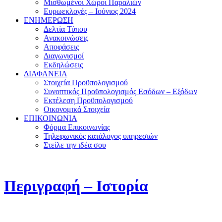
Μισθωμένοι Χώροι Παραλιών
Ευρωεκλογές – Ιούνιος 2024
ΕΝΗΜΕΡΩΣΗ
Δελτία Τύπου
Ανακοινώσεις
Αποφάσεις
Διαγωνισμοί
Εκδηλώσεις
ΔΙΑΦΑΝΕΙΑ
Στοιχεία Προϋπολογισμού
Συνοπτικός Προϋπολογισμός Εσόδων – Εξόδων
Εκτέλεση Προϋπολογισμού
Οικονομικά Στοιχεία
ΕΠΙΚΟΙΝΩΝΙΑ
Φόρμα Επικοινωνίας
Τηλεφωνικός κατάλογος υπηρεσιών
Στείλε την ιδέα σου
Περιγραφή – Ιστορία