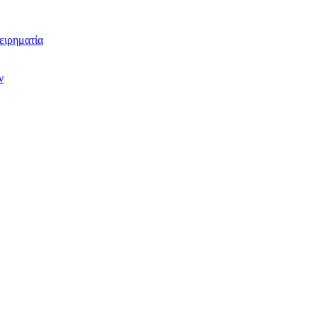
ειρηματία
ν