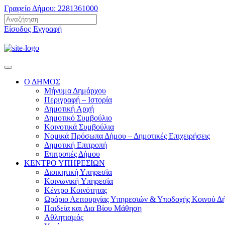
Γραφείο Δήμου: 2281361000
Είσοδος
Εγγραφή
Ο ΔΗΜΟΣ
Μήνυμα Δημάρχου
Περιγραφή – Ιστορία
Δημοτική Αρχή
Δημοτικό Συμβούλιο
Κοινοτικά Συμβούλια
Νομικά Πρόσωπα Δήμου – Δημοτικές Επιχειρήσεις
Δημοτική Επιτροπή
Επιτροπές Δήμου
ΚΕΝΤΡΟ ΥΠΗΡΕΣΙΩΝ
Διοικητική Υπηρεσία
Κοινωνική Yπηρεσία
Κέντρο Κοινότητας
Ωράριο Λειτουργίας Υπηρεσιών & Υποδοχής Κοινού Δ
Παιδεία και Δια Βίου Μάθηση
Αθλητισμός