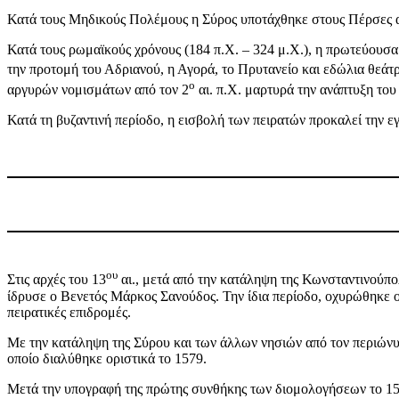
Κατά τους Μηδικούς Πολέμους η Σύρος υποτάχθηκε στους Πέρσες α
Κατά τους ρωμαϊκούς χρόνους (184 π.Χ. – 324 μ.Χ.), η πρωτεύουσα
την προτομή του Αδριανού, η Αγορά, το Πρυτανείο και εδώλια θεάτ
ο
αργυρών νομισμάτων από τον 2
αι. π.Χ. μαρτυρά την ανάπτυξη του
Κατά τη βυζαντινή περίοδο, η εισβολή των πειρατών προκαλεί την ε
ου
Στις αρχές του 13
αι., μετά από την κατάληψη της Κωνσταντινούπο
ίδρυσε ο Βενετός Μάρκος Σανούδος. Την ίδια περίοδο, οχυρώθηκε ο
πειρατικές επιδρομές.
Με την κατάληψη της Σύρου και των άλλων νησιών από τον περιών
οποίο διαλύθηκε οριστικά το 1579.
Μετά την υπογραφή της πρώτης συνθήκης των διομολογήσεων το 1535