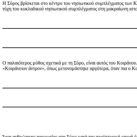
Η Σύρος βρίσκεται στο κέντρο του νησιωτικού συμπλέγματος των Κυ
τύχη του κυκλαδικού νησιωτικού συμπλέγματος στη μακραίωνη ιστορ
Ο παλαιότερος μύθος σχετικά με τη Σύρο, είναι αυτός του Κοιράνου
«Κοιράνειον άντρον», όπως μετονομάστηκε αργότερα, όταν πια ο Κοι
Ίχνη ανθρώπινης παρουσίας στη Σύρο κατά την προϊστορική εποχή έχ