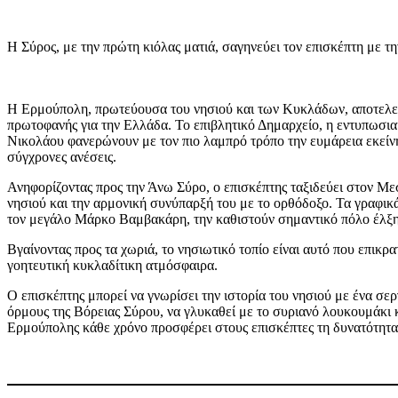
Η Σύρος, με την πρώτη κιόλας ματιά, σαγηνεύει τον επισκέπτη με τη
Η Ερμούπολη, πρωτεύουσα του νησιού και των Κυκλάδων, αποτελεί 
πρωτοφανής για την Ελλάδα. Το επιβλητικό Δημαρχείο, η εντυπωσι
Νικολάου φανερώνουν με τον πιο λαμπρό τρόπο την ευμάρεια εκείνης 
σύγχρονες ανέσεις.
Ανηφορίζοντας προς την Άνω Σύρο, ο επισκέπτης ταξιδεύει στον Με
νησιού και την αρμονική συνύπαρξή του με το ορθόδοξο. Τα γραφικ
τον μεγάλο Μάρκο Βαμβακάρη, την καθιστούν σημαντικό πόλο έλξης
Βγαίνοντας προς τα χωριά, το νησιωτικό τοπίο είναι αυτό που επικρα
γοητευτική κυκλαδίτικη ατμόσφαιρα.
Ο επισκέπτης μπορεί να γνωρίσει την ιστορία του νησιού με ένα σε
όρμους της Βόρειας Σύρου, να γλυκαθεί με το συριανό λουκουμάκι κ
Ερμούπολης κάθε χρόνο προσφέρει στους επισκέπτες τη δυνατότητα 