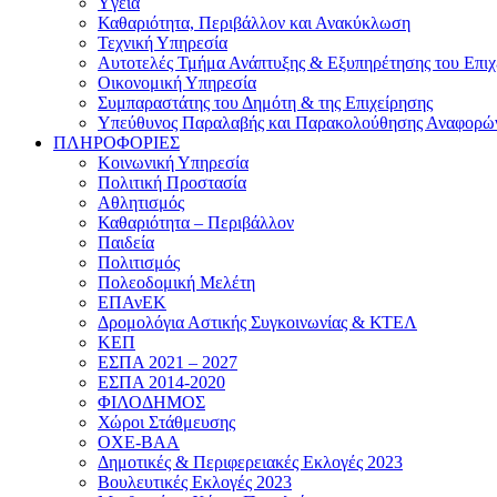
Yγεία
Καθαριότητα, Περιβάλλον και Ανακύκλωση
Τεχνική Υπηρεσία
Αυτοτελές Τμήμα Ανάπτυξης & Εξυπηρέτησης του Επιχ
Οικονομική Υπηρεσία
Συμπαραστάτης του Δημότη & της Επιχείρησης
Υπεύθυνος Παραλαβής και Παρακολούθησης Αναφορώ
ΠΛΗΡΟΦΟΡΙΕΣ
Κοινωνική Υπηρεσία
Πολιτική Προστασία
Αθλητισμός
Καθαριότητα – Περιβάλλον
Παιδεία
Πολιτισμός
Πολεοδομική Μελέτη
ΕΠΑνΕΚ
Δρομολόγια Αστικής Συγκοινωνίας & ΚΤΕΛ
ΚΕΠ
ΕΣΠΑ 2021 – 2027
ΕΣΠΑ 2014-2020
ΦΙΛΟΔΗΜΟΣ
Χώροι Στάθμευσης
ΟΧΕ-ΒΑΑ
Δημοτικές & Περιφερειακές Εκλογές 2023
Βουλευτικές Εκλογές 2023