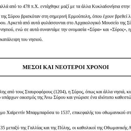
λλά από το 478 π.Χ. εντάχθηκε μαζί με τα άλλα Κυκλαδονήσια στην
 της Σύρου βρισκόταν στη σημερινή Ερμούπολη, όπου έχουν βρεθεί λε
ρου. Αρκετά από αυτά φυλάσσονται στο Αρχαιολογικό Μουσείο της Σύ
 νησιού, ενώ σε αυτά συναντάμε την ονομασία «Σύρα» και «Σύρος», η 
γκατάλειψη του νησιού.
ΜΕΣΟΙ ΚΑΙ ΝΕΟΤΕΡΟΙ ΧΡΟΝΟΙ
λης από τους Σταυροφόρους (1204), η Σύρος, όπως και άλλα νησιά, κ
 υπάρχων οικισμός της Άνω Σύρου και γνώρισε ένα ιδιότυπο καθεστώς
υμο Χαϊρεντίν Μπαρμπαρόσα το 1537, επικεφαλής του οθωμανικού στ
 μεταξύ της Γαλλίας και της Πύλης, οι καθολικοί της Οθωμανικής Α