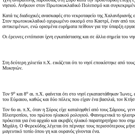
νησιού. Ανήκουν στον Πρωτοκυκλαδικό Πολιτισμό και συγκεκριμένα
Κατά τις διαδοχικές ανασκαφές στο νεκροταφείο της Χαλανδριανής
Στον πρωτοκυκλαδικό οχυρωμένο οικισμό στο Καστρί, έναν από το
αντικειμένων, ενώ ορισμένα ευρήματα πείθουν για την ύπαρξη εργασ
Οι έρευνες εντόπισαν ίχνη εγκατάστασης και σε άλλα σημεία του ν
Στη δεύτερη χιλιετία π.Χ. εικάζεται ότι το νησί εποικίστηκε από του
Μυκηνών.
ο
ο
Τον 9
και 8
αι. π.Χ. φαίνεται ότι στο νησί εγκαταστάθηκαν Ίωνες
του Εύμαιου, καθώς και δύο πόλεις που είχαν ένα βασιλιά, τον Κτή
Τον 6ο αι. π.Χ, όταν η Σύρος είχε καταληφθεί από τους Σάμιους, γ
Ηλιοτροπίου, του πρώτου ηλιακού ρολογιού. Φαινομενικά το ηλιοτρ
πρόκειται για ένα αρχαίο και ακριβές ηλιακό παρατηρητήριο που σημ
Μιχάλη. Ο Φερεκύδης λέγεται ότι πέρναγε τους περισσότερους μήνε
μαγευτικό τοπίο όπου γη και ουρανός γίνονται ένα.