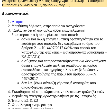
Θεώρηση (ανανέωσης) Άδειας Επαγγελματία Πωλητή Υπαίθριου
Εμπορίου (Ν. 4497/2017, άρθρο 22, παρ. 1)
Δικαιολογητικά:
Αίτηση
Υπεύθυνη δήλωση, στην οποία να αναγράφεται:
“Δηλώνω ότι α) δεν ασκώ άλλη επαγγελματική
δραστηριότητα ή σε περίπτωση που ασκεί:
ασκώ και άλλη επαγγελματική δραστηριότητα και το
εισόδημα που αποκτώ, δεν υπερβαίνει το όριο του
άρθρου 21 – Ν. 4497/2017 (40% του ποσού του
κατωφλίου της φτώχειας – μονοπρόσωπα νοικοκυριά –
ΕΛ.ΣΤΑΤ.))
ο σύζυγος και τα προστατευόμενα τέκνα δεν κατέχουν
άδεια επαγγελματία πωλητή υπαίθριου εμπορίου
οποιασδήποτε κατηγορίας, πλην των βεβαιώσεων
δραστηριοποίησης της παρ.3 του άρθρου 38 – Ν.
4497/2017
δεν λαμβάνω σύνταξη γήρατος ή αναπηρίας από
οποιονδήποτε φορέα
Εκκαθαριστικά σημειώματα των τελευταίων τριών (3) ετών
Βεβαίωση άσκησης δραστηριοτήτων με τις μεταβολές
Έντυπα Ε1 & Ε3
Φορολογική ενημερότητα