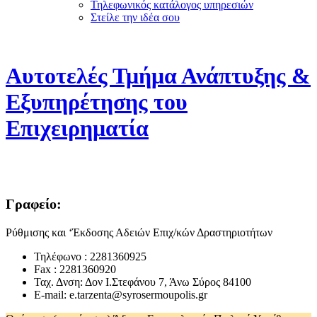
Τηλεφωνικός κατάλογος υπηρεσιών
Στείλε την ιδέα σου
Αυτοτελές Τμήμα Ανάπτυξης &
Εξυπηρέτησης του
Επιχειρηματία
Γραφείο:
Ρύθμισης και ‘Έκδοσης Αδειών Επιχ/κών Δραστηριοτήτων
Τηλέφωνο : 2281360925
Fax : 2281360920
Ταχ. Δνση: Δον Ι.Στεφάνου 7, Άνω Σύρος 84100
Ε-mail: e.tarzenta@syrosermoupolis.gr