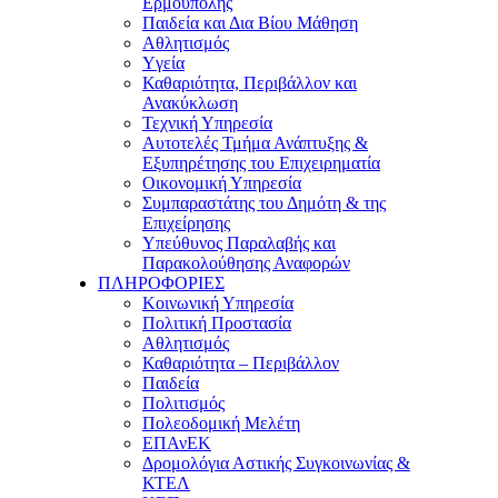
Ερμούπολης
Παιδεία και Δια Βίου Μάθηση
Αθλητισμός
Yγεία
Καθαριότητα, Περιβάλλον και
Ανακύκλωση
Τεχνική Υπηρεσία
Αυτοτελές Τμήμα Ανάπτυξης &
Εξυπηρέτησης του Επιχειρηματία
Οικονομική Υπηρεσία
Συμπαραστάτης του Δημότη & της
Επιχείρησης
Υπεύθυνος Παραλαβής και
Παρακολούθησης Αναφορών
ΠΛΗΡΟΦΟΡΙΕΣ
Κοινωνική Υπηρεσία
Πολιτική Προστασία
Αθλητισμός
Καθαριότητα – Περιβάλλον
Παιδεία
Πολιτισμός
Πολεοδομική Μελέτη
ΕΠΑνΕΚ
Δρομολόγια Αστικής Συγκοινωνίας &
ΚΤΕΛ