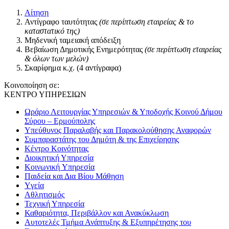
Αίτηση
Αντίγραφο ταυτότητας
(σε περίπτωση εταιρείας & το
καταστατικό της)
Μηδενική ταμειακή απόδειξη
Βεβαίωση Δημοτικής Ενημερότητας
(σε περίπτωση εταιρείας
& όλων των μελών)
Σκαρίφημα κ.χ. (4 αντίγραφα)
Κοινοποίηση σε:
ΚΕΝΤΡΟ ΥΠΗΡΕΣΙΩΝ
Ωράριο Λειτουργίας Υπηρεσιών & Υποδοχής Κοινού Δήμου
Σύρου – Ερμούπολης
Υπεύθυνος Παραλαβής και Παρακολούθησης Αναφορών
Συμπαραστάτης του Δημότη & της Επιχείρησης
Κέντρο Κοινότητας
Διοικητική Υπηρεσία
Κοινωνική Yπηρεσία
Παιδεία και Δια Βίου Μάθηση
Yγεία
Αθλητισμός
Τεχνική Υπηρεσία
Καθαριότητα, Περιβάλλον και Ανακύκλωση
Αυτοτελές Τμήμα Ανάπτυξης & Εξυπηρέτησης του