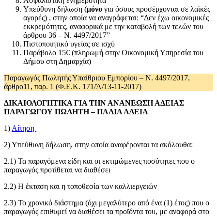
Ασφαλιστική ενημερότητα
Υπεύθυνη δήλωση (
μόνο
για όσους προσέρχονται σε λαϊκές
αγορές) , στην οποία να αναγράφεται: “Δεν έχω οικονομικές
εκκρεμότητες, αναφορικά με την καταβολή των τελών του
άρθρου 36 – Ν. 4497/2017”
Πιστοποιητικό υγείας σε ισχύ
Παράβολο 15€ (πληρωμή στην Οικονομική Υπηρεσία του
Δήμου στη Δημαρχία)
Παραγωγός Πωλητής Υπαίθριου Εμπορίου – Ν. 4497/2017,
άρθρο11, παρ. 1 (Φ.Ε.Κ. 171/Ά/13-11-2017)
ΔΙΚΑΙΟΛΟΓΗΤΙΚΑ ΓΙΑ ΤΗΝ ΑΝΑΝΕΩΣΗ ΑΔΕΙΑΣ
ΠΑΡΑΓΩΓΟΥ ΠΩΛΗΤΗ – ΠΑΛΙΑ ΑΔΕΙΑ
1)
Αίτηση
2) Υπεύθυνη δήλωση, στην οποία αναφέρονται τα ακόλουθα:
2.1) Τα παραγόμενα είδη και οι εκτιμώμενες ποσότητες που ο
παραγωγός προτίθεται να διαθέσει
2.2) Η έκταση και η τοποθεσία των καλλιεργειών
2.3) Το χρονικό διάστημα (όχι μεγαλύτερο από ένα (1) έτος) που ο
παραγωγός επιθυμεί να διαθέσει τα προϊόντα του, με αναφορά στο