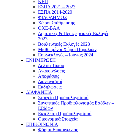
ΚΕΠ
ΕΣΠΑ 2021 – 2027
ΕΣΠΑ 2014-2020
ΦΙΛΟΔΗΜΟΣ
Χώροι Στάθμευσης
ΟΧΕ-ΒΑΑ
Δημοτικές & Περιφερειακές Εκλογές
2023
Βουλευτικές Εκλογές 2023
Μισθωμένοι Χώροι Παραλιών
Ευρωεκλογές – Ιούνιος 2024
ΕΝΗΜΕΡΩΣΗ
Δελτία Τύπου
Ανακοινώσεις
Αποφάσεις
Διαγωνισμοί
Εκδηλώσεις
ΔΙΑΦΑΝΕΙΑ
Στοιχεία Προϋπολογισμού
Συνοπτικός Προϋπολογισμός Εσόδων –
Εξόδων
Εκτέλεση Προϋπολογισμού
Οικονομικά Στοιχεία
ΕΠΙΚΟΙΝΩΝΙΑ
Φόρμα Επικοινωνίας