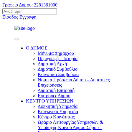
Γραφείο Δήμου: 2281361000
Είσοδος
Εγγραφή
Ο ΔΗΜΟΣ
Μήνυμα Δημάρχου
Περιγραφή – Ιστορία
Δημοτική Αρχή
Δημοτικό Συμβούλιο
Κοινοτικά Συμβούλια
Νομικά Πρόσωπα Δήμου – Δημοτικές
Επιχειρήσεις
Δημοτική Επιτροπή
Επιτροπές Δήμου
ΚΕΝΤΡΟ ΥΠΗΡΕΣΙΩΝ
Διοικητική Υπηρεσία
Κοινωνική Yπηρεσία
Κέντρο Κοινότητας
Ωράριο Λειτουργίας Υπηρεσιών &
Υποδοχής Κοινού Δήμου Σύρου –