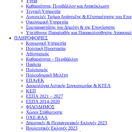
Yγεία
Καθαριότητα, Περιβάλλον και Ανακύκλωση
Τεχνική Υπηρεσία
Αυτοτελές Τμήμα Ανάπτυξης & Εξυπηρέτησης του Επιχ
Οικονομική Υπηρεσία
Συμπαραστάτης του Δημότη & της Επιχείρησης
Υπεύθυνος Παραλαβής και Παρακολούθησης Αναφορώ
ΠΛΗΡΟΦΟΡΙΕΣ
Κοινωνική Υπηρεσία
Πολιτική Προστασία
Αθλητισμός
Καθαριότητα – Περιβάλλον
Παιδεία
Πολιτισμός
Πολεοδομική Μελέτη
ΕΠΑνΕΚ
Δρομολόγια Αστικής Συγκοινωνίας & ΚΤΕΛ
ΚΕΠ
ΕΣΠΑ 2021 – 2027
ΕΣΠΑ 2014-2020
ΦΙΛΟΔΗΜΟΣ
Χώροι Στάθμευσης
ΟΧΕ-ΒΑΑ
Δημοτικές & Περιφερειακές Εκλογές 2023
Βουλευτικές Εκλογές 2023