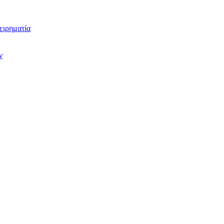
ειρηματία
ν