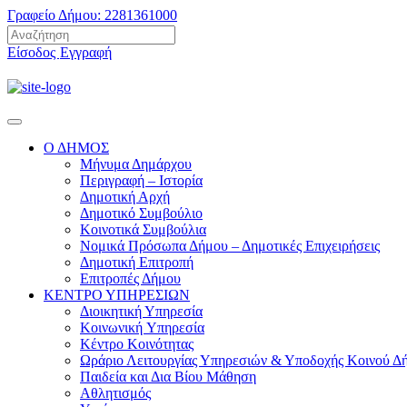
Γραφείο Δήμου: 2281361000
Είσοδος
Εγγραφή
Ο ΔΗΜΟΣ
Μήνυμα Δημάρχου
Περιγραφή – Ιστορία
Δημοτική Αρχή
Δημοτικό Συμβούλιο
Κοινοτικά Συμβούλια
Νομικά Πρόσωπα Δήμου – Δημοτικές Επιχειρήσεις
Δημοτική Επιτροπή
Επιτροπές Δήμου
ΚΕΝΤΡΟ ΥΠΗΡΕΣΙΩΝ
Διοικητική Υπηρεσία
Κοινωνική Yπηρεσία
Κέντρο Κοινότητας
Ωράριο Λειτουργίας Υπηρεσιών & Υποδοχής Κοινού Δ
Παιδεία και Δια Βίου Μάθηση
Αθλητισμός