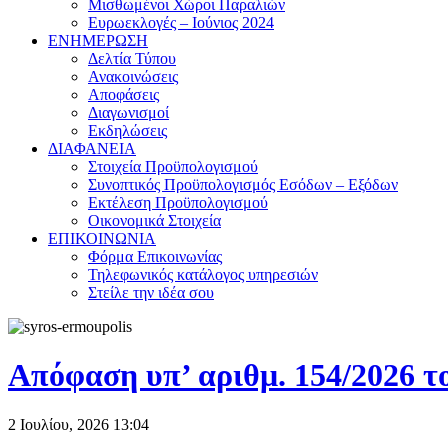
Μισθωμένοι Χώροι Παραλιών
Ευρωεκλογές – Ιούνιος 2024
ΕΝΗΜΕΡΩΣΗ
Δελτία Τύπου
Ανακοινώσεις
Αποφάσεις
Διαγωνισμοί
Εκδηλώσεις
ΔΙΑΦΑΝΕΙΑ
Στοιχεία Προϋπολογισμού
Συνοπτικός Προϋπολογισμός Εσόδων – Εξόδων
Εκτέλεση Προϋπολογισμού
Οικονομικά Στοιχεία
ΕΠΙΚΟΙΝΩΝΙΑ
Φόρμα Επικοινωνίας
Τηλεφωνικός κατάλογος υπηρεσιών
Στείλε την ιδέα σου
Απόφαση υπ’ αριθμ. 154/2026 
2 Ιουλίου, 2026
13:04