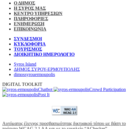
Ο ΔΗΜΟΣ
Η ΣΥΡΟΣ ΜΑΣ
ΚΕΝΤΡΟ ΥΠΗΡΕΣΙΩΝ
ΠΛΗΡΟΦΟΡΙΕΣ
ΕΝΗΜΕΡΩΣΗ
ΕΠΙΚΟΙΝΩΝΙΑ
ΣΥΝΔΕΣΜΟΙ
ΚΥΚΛΟΦΟΡΙΑ
ΤΟΥΡΙΣΜΟΣ
ΔΙΟΙΚΗΤΙΚΟ ΗΜΕΡΟΛΟΓΙΟ
Syros Island
ΔΗΜΟΣ ΣΥΡΟΥ-ΕΡΜΟΥΠΟΛΗΣ
dimossyrouermoupolis
DIGITAL TOOLKIT
Chatbot
Crowd Participation
Post It
Αυτόματος έλεγχος προσβασιμότητας δικτυακού τόπου με βάση το
πρότυπο WCAG 2.1 AA και με το εργαλείο “AChecker”