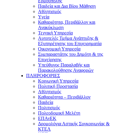
Ερμούπολης
Παιδεία και Δια Βίου Μάθηση
Αθλητισμός
Yγεία
Καθαριότητα, Περιβάλλον και
Ανακύκλωση
Τεχνική Υπηρεσία
Αυτοτελές Τμήμα Ανάπτυξης &
Εξυπηρέτησης του Επιχειρηματία
Οικονομική Υπηρεσία
Συμπαραστάτης του Δημότη & της
Επιχείρησης
Υπεύθυνος Παραλαβής και
Παρακολούθησης Αναφορών
ΠΛΗΡΟΦΟΡΙΕΣ
Κοινωνική Υπηρεσία
Πολιτική Προστασία
Αθλητισμός
Καθαριότητα – Περιβάλλον
Παιδεία
Πολιτισμός
Πολεοδομική Μελέτη
ΕΠΑνΕΚ
Δρομολόγια Αστικής Συγκοινωνίας &
ΚΤΕΛ