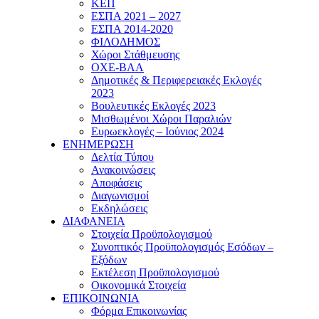
ΚΕΠ
ΕΣΠΑ 2021 – 2027
ΕΣΠΑ 2014-2020
ΦΙΛΟΔΗΜΟΣ
Χώροι Στάθμευσης
ΟΧΕ-ΒΑΑ
Δημοτικές & Περιφερειακές Εκλογές
2023
Βουλευτικές Εκλογές 2023
Μισθωμένοι Χώροι Παραλιών
Ευρωεκλογές – Ιούνιος 2024
ΕΝΗΜΕΡΩΣΗ
Δελτία Τύπου
Ανακοινώσεις
Αποφάσεις
Διαγωνισμοί
Εκδηλώσεις
ΔΙΑΦΑΝΕΙΑ
Στοιχεία Προϋπολογισμού
Συνοπτικός Προϋπολογισμός Εσόδων –
Εξόδων
Εκτέλεση Προϋπολογισμού
Οικονομικά Στοιχεία
ΕΠΙΚΟΙΝΩΝΙΑ
Φόρμα Επικοινωνίας