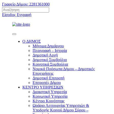
Γραφείο Δήμου: 2281361000
Είσοδος
Εγγραφή
Ο ΔΗΜΟΣ
Μήνυμα Δημάρχου
Περιγραφή – Ιστορία
Δημοτική Αρχή
Δημοτικό Συμβούλιο
Κοινοτικά Συμβούλια
Νομικά Πρόσωπα Δήμου – Δημοτικές
Επιχειρήσεις
Δημοτική Επιτροπή
Επιτροπές Δήμου
ΚΕΝΤΡΟ ΥΠΗΡΕΣΙΩΝ
Διοικητική Υπηρεσία
Κοινωνική Yπηρεσία
Κέντρο Κοινότητας
Ωράριο Λειτουργίας Υπηρεσιών &
Υποδοχής Κοινού Δήμου Σύρου –