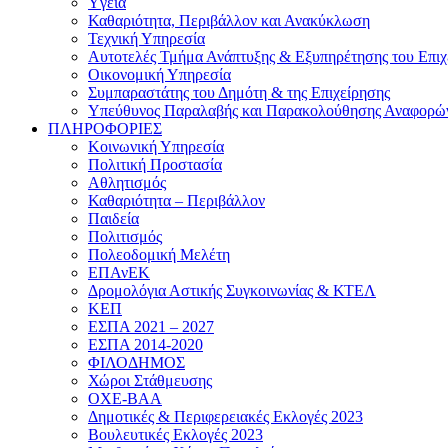
Yγεία
Καθαριότητα, Περιβάλλον και Ανακύκλωση
Τεχνική Υπηρεσία
Αυτοτελές Τμήμα Ανάπτυξης & Εξυπηρέτησης του Επιχ
Οικονομική Υπηρεσία
Συμπαραστάτης του Δημότη & της Επιχείρησης
Υπεύθυνος Παραλαβής και Παρακολούθησης Αναφορώ
ΠΛΗΡΟΦΟΡΙΕΣ
Κοινωνική Υπηρεσία
Πολιτική Προστασία
Αθλητισμός
Καθαριότητα – Περιβάλλον
Παιδεία
Πολιτισμός
Πολεοδομική Μελέτη
ΕΠΑνΕΚ
Δρομολόγια Αστικής Συγκοινωνίας & ΚΤΕΛ
ΚΕΠ
ΕΣΠΑ 2021 – 2027
ΕΣΠΑ 2014-2020
ΦΙΛΟΔΗΜΟΣ
Χώροι Στάθμευσης
ΟΧΕ-ΒΑΑ
Δημοτικές & Περιφερειακές Εκλογές 2023
Βουλευτικές Εκλογές 2023