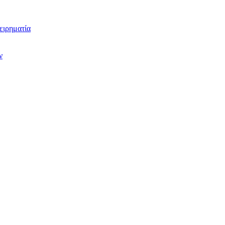
ειρηματία
ν