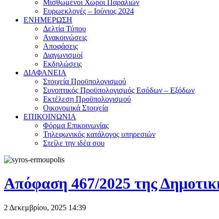
Μισθωμένοι Χώροι Παραλιών
Ευρωεκλογές – Ιούνιος 2024
ΕΝΗΜΕΡΩΣΗ
Δελτία Τύπου
Ανακοινώσεις
Αποφάσεις
Διαγωνισμοί
Εκδηλώσεις
ΔΙΑΦΑΝΕΙΑ
Στοιχεία Προϋπολογισμού
Συνοπτικός Προϋπολογισμός Εσόδων – Εξόδων
Εκτέλεση Προϋπολογισμού
Οικονομικά Στοιχεία
ΕΠΙΚΟΙΝΩΝΙΑ
Φόρμα Επικοινωνίας
Τηλεφωνικός κατάλογος υπηρεσιών
Στείλε την ιδέα σου
Απόφαση 467/2025 της Δημοτικ
2 Δεκεμβρίου, 2025
14:39