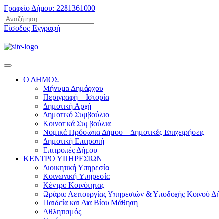
Γραφείο Δήμου: 2281361000
Είσοδος
Εγγραφή
Ο ΔΗΜΟΣ
Μήνυμα Δημάρχου
Περιγραφή – Ιστορία
Δημοτική Αρχή
Δημοτικό Συμβούλιο
Κοινοτικά Συμβούλια
Νομικά Πρόσωπα Δήμου – Δημοτικές Επιχειρήσεις
Δημοτική Επιτροπή
Επιτροπές Δήμου
ΚΕΝΤΡΟ ΥΠΗΡΕΣΙΩΝ
Διοικητική Υπηρεσία
Κοινωνική Yπηρεσία
Κέντρο Κοινότητας
Ωράριο Λειτουργίας Υπηρεσιών & Υποδοχής Κοινού Δ
Παιδεία και Δια Βίου Μάθηση
Αθλητισμός