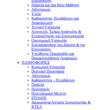
Ερμούπολης
Παιδεία και Δια Βίου Μάθηση
Αθλητισμός
Yγεία
Καθαριότητα, Περιβάλλον και
Ανακύκλωση
Τεχνική Υπηρεσία
Αυτοτελές Τμήμα Ανάπτυξης &
Εξυπηρέτησης του Επιχειρηματία
Οικονομική Υπηρεσία
Συμπαραστάτης του Δημότη & της
Επιχείρησης
Υπεύθυνος Παραλαβής και
Παρακολούθησης Αναφορών
ΠΛΗΡΟΦΟΡΙΕΣ
Κοινωνική Υπηρεσία
Πολιτική Προστασία
Αθλητισμός
Καθαριότητα – Περιβάλλον
Παιδεία
Πολιτισμός
Πολεοδομική Μελέτη
ΕΠΑνΕΚ
Δρομολόγια Αστικής Συγκοινωνίας &
ΚΤΕΛ