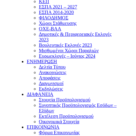
ΚΕΠ
ΕΣΠΑ 2021 – 2027
ΕΣΠΑ 2014-2020
ΦΙΛΟΔΗΜΟΣ
Χώροι Στάθμευσης
ΟΧΕ-ΒΑΑ
Δημοτικές & Περιφερειακές Εκλογές
2023
Βουλευτικές Εκλογές 2023
Μισθωμένοι Χώροι Παραλιών
Ευρωεκλογές – Ιούνιος 2024
ΕΝΗΜΕΡΩΣΗ
Δελτία Τύπου
Ανακοινώσεις
Αποφάσεις
Διαγωνισμοί
Εκδηλώσεις
ΔΙΑΦΑΝΕΙΑ
Στοιχεία Προϋπολογισμού
Συνοπτικός Προϋπολογισμός Εσόδων –
Εξόδων
Εκτέλεση Προϋπολογισμού
Οικονομικά Στοιχεία
ΕΠΙΚΟΙΝΩΝΙΑ
Φόρμα Επικοινωνίας