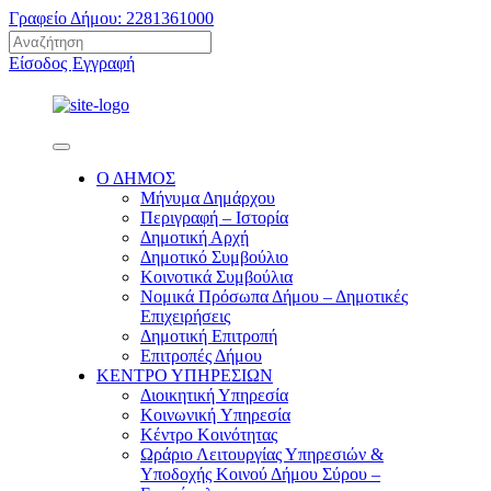
Γραφείο Δήμου: 2281361000
Είσοδος
Εγγραφή
Ο ΔΗΜΟΣ
Μήνυμα Δημάρχου
Περιγραφή – Ιστορία
Δημοτική Αρχή
Δημοτικό Συμβούλιο
Κοινοτικά Συμβούλια
Νομικά Πρόσωπα Δήμου – Δημοτικές
Επιχειρήσεις
Δημοτική Επιτροπή
Επιτροπές Δήμου
ΚΕΝΤΡΟ ΥΠΗΡΕΣΙΩΝ
Διοικητική Υπηρεσία
Κοινωνική Yπηρεσία
Κέντρο Κοινότητας
Ωράριο Λειτουργίας Υπηρεσιών &
Υποδοχής Κοινού Δήμου Σύρου –