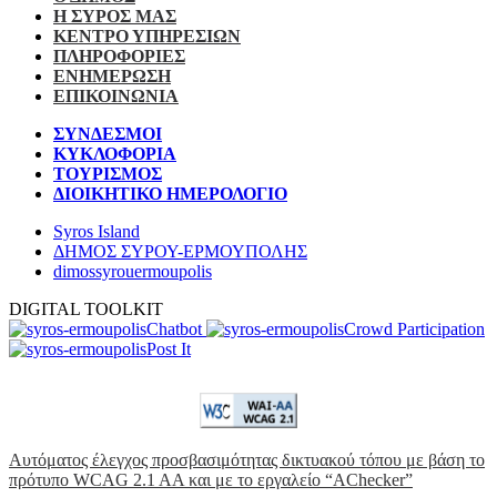
Η ΣΥΡΟΣ ΜΑΣ
ΚΕΝΤΡΟ ΥΠΗΡΕΣΙΩΝ
ΠΛΗΡΟΦΟΡΙΕΣ
ΕΝΗΜΕΡΩΣΗ
ΕΠΙΚΟΙΝΩΝΙΑ
ΣΥΝΔΕΣΜΟΙ
ΚΥΚΛΟΦΟΡΙΑ
ΤΟΥΡΙΣΜΟΣ
ΔΙΟΙΚΗΤΙΚΟ ΗΜΕΡΟΛΟΓΙΟ
Syros Island
ΔΗΜΟΣ ΣΥΡΟΥ-ΕΡΜΟΥΠΟΛΗΣ
dimossyrouermoupolis
DIGITAL TOOLKIT
Chatbot
Crowd Participation
Post It
Αυτόματος έλεγχος προσβασιμότητας δικτυακού τόπου με βάση το
πρότυπο WCAG 2.1 AA και με το εργαλείο “AChecker”