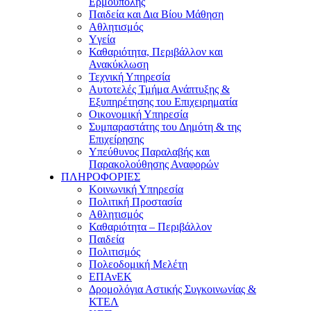
Ερμούπολης
Παιδεία και Δια Βίου Μάθηση
Αθλητισμός
Yγεία
Καθαριότητα, Περιβάλλον και
Ανακύκλωση
Τεχνική Υπηρεσία
Αυτοτελές Τμήμα Ανάπτυξης &
Εξυπηρέτησης του Επιχειρηματία
Οικονομική Υπηρεσία
Συμπαραστάτης του Δημότη & της
Επιχείρησης
Υπεύθυνος Παραλαβής και
Παρακολούθησης Αναφορών
ΠΛΗΡΟΦΟΡΙΕΣ
Κοινωνική Υπηρεσία
Πολιτική Προστασία
Αθλητισμός
Καθαριότητα – Περιβάλλον
Παιδεία
Πολιτισμός
Πολεοδομική Μελέτη
ΕΠΑνΕΚ
Δρομολόγια Αστικής Συγκοινωνίας &
ΚΤΕΛ