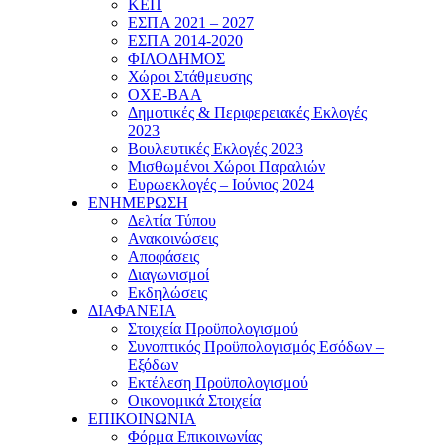
ΚΕΠ
ΕΣΠΑ 2021 – 2027
ΕΣΠΑ 2014-2020
ΦΙΛΟΔΗΜΟΣ
Χώροι Στάθμευσης
ΟΧΕ-ΒΑΑ
Δημοτικές & Περιφερειακές Εκλογές
2023
Βουλευτικές Εκλογές 2023
Μισθωμένοι Χώροι Παραλιών
Ευρωεκλογές – Ιούνιος 2024
ΕΝΗΜΕΡΩΣΗ
Δελτία Τύπου
Ανακοινώσεις
Αποφάσεις
Διαγωνισμοί
Εκδηλώσεις
ΔΙΑΦΑΝΕΙΑ
Στοιχεία Προϋπολογισμού
Συνοπτικός Προϋπολογισμός Εσόδων –
Εξόδων
Εκτέλεση Προϋπολογισμού
Οικονομικά Στοιχεία
ΕΠΙΚΟΙΝΩΝΙΑ
Φόρμα Επικοινωνίας