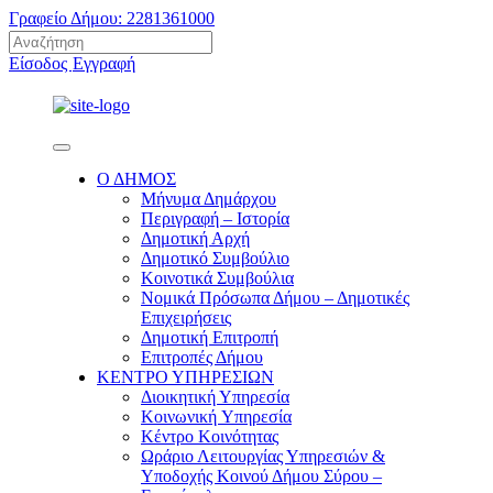
Γραφείο Δήμου: 2281361000
Είσοδος
Εγγραφή
Ο ΔΗΜΟΣ
Μήνυμα Δημάρχου
Περιγραφή – Ιστορία
Δημοτική Αρχή
Δημοτικό Συμβούλιο
Κοινοτικά Συμβούλια
Νομικά Πρόσωπα Δήμου – Δημοτικές
Επιχειρήσεις
Δημοτική Επιτροπή
Επιτροπές Δήμου
ΚΕΝΤΡΟ ΥΠΗΡΕΣΙΩΝ
Διοικητική Υπηρεσία
Κοινωνική Yπηρεσία
Κέντρο Κοινότητας
Ωράριο Λειτουργίας Υπηρεσιών &
Υποδοχής Κοινού Δήμου Σύρου –