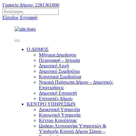
Γραφείο Δήμου: 2281361000
Είσοδος
Εγγραφή
Ο ΔΗΜΟΣ
Μήνυμα Δημάρχου
Περιγραφή – Ιστορία
Δημοτική Αρχή
Δημοτικό Συμβούλιο
Κοινοτικά Συμβούλια
Νομικά Πρόσωπα Δήμου – Δημοτικές
Επιχειρήσεις
Δημοτική Επιτροπή
Επιτροπές Δήμου
ΚΕΝΤΡΟ ΥΠΗΡΕΣΙΩΝ
Διοικητική Υπηρεσία
Κοινωνική Yπηρεσία
Κέντρο Κοινότητας
Ωράριο Λειτουργίας Υπηρεσιών &
Υποδοχής Κοινού Δήμου Σύρου –