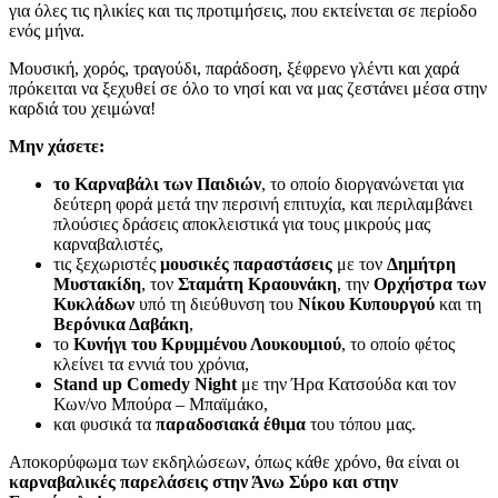
για όλες τις ηλικίες και τις προτιμήσεις, που εκτείνεται σε περίοδο
ενός μήνα.
Μουσική, χορός, τραγούδι, παράδοση, ξέφρενο γλέντι και χαρά
πρόκειται να ξεχυθεί σε όλο το νησί και να μας ζεστάνει μέσα στην
καρδιά του χειμώνα!
Μην χάσετε:
το Καρναβάλι των Παιδιών
, το οποίο διοργανώνεται για
δεύτερη φορά μετά την περσινή επιτυχία, και περιλαμβάνει
πλούσιες δράσεις αποκλειστικά για τους μικρούς μας
καρναβαλιστές,
τις ξεχωριστές
μουσικές παραστάσεις
με τον
Δημήτρη
Μυστακίδη
, τον
Σταμάτη Κραουνάκη
, την
Ορχήστρα των
Κυκλάδων
υπό τη διεύθυνση του
Νίκου Κυπουργού
και τη
Βερόνικα Δαβάκη
,
το
Κυνήγι του Κρυμμένου Λουκουμιού
, το οποίο φέτος
κλείνει τα εννιά του χρόνια,
Stand
up
Comedy
Night
με την Ήρα Κατσούδα και τον
Κων/νο Μπούρα – Μπαϊμάκο,
και φυσικά τα
παραδοσιακά έθιμα
του τόπου μας.
Αποκορύφωμα των εκδηλώσεων, όπως κάθε χρόνο, θα είναι οι
καρναβαλικές παρελάσεις στην Άνω Σύρο και στην