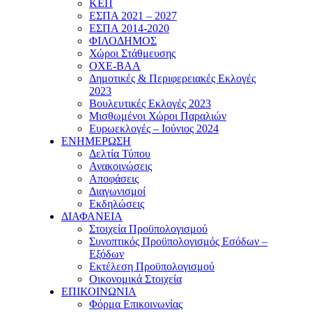
ΚΕΠ
ΕΣΠΑ 2021 – 2027
ΕΣΠΑ 2014-2020
ΦΙΛΟΔΗΜΟΣ
Χώροι Στάθμευσης
ΟΧΕ-ΒΑΑ
Δημοτικές & Περιφερειακές Εκλογές
2023
Βουλευτικές Εκλογές 2023
Μισθωμένοι Χώροι Παραλιών
Ευρωεκλογές – Ιούνιος 2024
ΕΝΗΜΕΡΩΣΗ
Δελτία Τύπου
Ανακοινώσεις
Αποφάσεις
Διαγωνισμοί
Εκδηλώσεις
ΔΙΑΦΑΝΕΙΑ
Στοιχεία Προϋπολογισμού
Συνοπτικός Προϋπολογισμός Εσόδων –
Εξόδων
Εκτέλεση Προϋπολογισμού
Οικονομικά Στοιχεία
ΕΠΙΚΟΙΝΩΝΙΑ
Φόρμα Επικοινωνίας