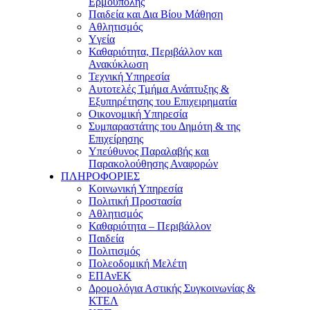
Ερμούπολης
Παιδεία και Δια Βίου Μάθηση
Αθλητισμός
Yγεία
Καθαριότητα, Περιβάλλον και
Ανακύκλωση
Τεχνική Υπηρεσία
Αυτοτελές Τμήμα Ανάπτυξης &
Εξυπηρέτησης του Επιχειρηματία
Οικονομική Υπηρεσία
Συμπαραστάτης του Δημότη & της
Επιχείρησης
Υπεύθυνος Παραλαβής και
Παρακολούθησης Αναφορών
ΠΛΗΡΟΦΟΡΙΕΣ
Κοινωνική Υπηρεσία
Πολιτική Προστασία
Αθλητισμός
Καθαριότητα – Περιβάλλον
Παιδεία
Πολιτισμός
Πολεοδομική Μελέτη
ΕΠΑνΕΚ
Δρομολόγια Αστικής Συγκοινωνίας &
ΚΤΕΛ