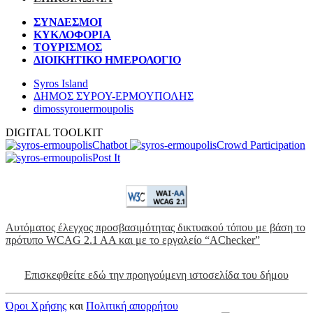
ΣΥΝΔΕΣΜΟΙ
ΚΥΚΛΟΦΟΡΙΑ
ΤΟΥΡΙΣΜΟΣ
ΔΙΟΙΚΗΤΙΚΟ ΗΜΕΡΟΛΟΓΙΟ
Syros Island
ΔΗΜΟΣ ΣΥΡΟΥ-ΕΡΜΟΥΠΟΛΗΣ
dimossyrouermoupolis
DIGITAL TOOLKIT
Chatbot
Crowd Participation
Post It
Αυτόματος έλεγχος προσβασιμότητας δικτυακού τόπου με βάση το
πρότυπο WCAG 2.1 AA και με το εργαλείο “AChecker”
Επισκεφθείτε εδώ την προηγούμενη ιστοσελίδα του δήμου
Όροι Χρήσης
και
Πολιτική απορρήτου