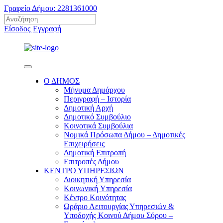
Γραφείο Δήμου: 2281361000
Είσοδος
Εγγραφή
Ο ΔΗΜΟΣ
Μήνυμα Δημάρχου
Περιγραφή – Ιστορία
Δημοτική Αρχή
Δημοτικό Συμβούλιο
Κοινοτικά Συμβούλια
Νομικά Πρόσωπα Δήμου – Δημοτικές
Επιχειρήσεις
Δημοτική Επιτροπή
Επιτροπές Δήμου
ΚΕΝΤΡΟ ΥΠΗΡΕΣΙΩΝ
Διοικητική Υπηρεσία
Κοινωνική Yπηρεσία
Κέντρο Κοινότητας
Ωράριο Λειτουργίας Υπηρεσιών &
Υποδοχής Κοινού Δήμου Σύρου –