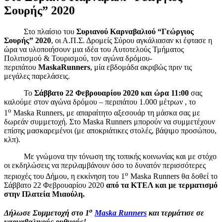
Σουρής” 2020
Στο πλαίσιο του
Συριανού Καρναβαλιού “Γεώργιος
Σουρής” 2020
, οι Α.Π.Σ. Δρομείς Σύρου αγκάλιασαν κι έφτασε η
ώρα να υλοποιήσουν μια ιδέα του Αυτοτελούς Τμήματος
Πολιτισμού & Τουρισμού, τον αγώνα δρόμου-
περιπάτου
Maska
Runners
, μία εβδομάδα ακριβώς πριν τις
μεγάλες παρελάσεις.
Το
Σάββατο 22 Φεβρουαρίου 2020 και ώρα 11:00
σας
καλούμε στον αγώνα δρόμου – περιπάτου 1.000 μέτρων , το
ο
1
Maska Runners, με απαραίτητο αξεσουάρ τη μάσκα σας με
δωρεάν συμμετοχή. Στο Maska Runners μπορούν να συμμετέχουν
επίσης μασκαρεμένοι (με αποκριάτικες στολές, βάψιμο προσώπου,
κλπ).
Με γνώμονα την τόνωση της τοπικής κοινωνίας και με στόχο
οι εκδηλώσεις να περιλαμβάνουν όσο το δυνατόν περισσότερες
ο
περιοχές του Δήμου, η εκκίνηση του 1
Maska Runners θα δοθεί το
Σάββατο 22 Φεβρουαρίου 2020
από τα ΚΤΕΛ και με τερματισμό
στην Πλατεία Μιαούλη.
ο
Δήλωσε Συμμετοχή στο 1
Maska Runners
και τερμάτισε σε
καρναβαλικούς ρυθμούς!