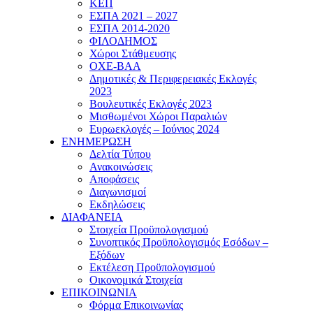
ΚΕΠ
ΕΣΠΑ 2021 – 2027
ΕΣΠΑ 2014-2020
ΦΙΛΟΔΗΜΟΣ
Χώροι Στάθμευσης
ΟΧΕ-ΒΑΑ
Δημοτικές & Περιφερειακές Εκλογές
2023
Βουλευτικές Εκλογές 2023
Μισθωμένοι Χώροι Παραλιών
Ευρωεκλογές – Ιούνιος 2024
ΕΝΗΜΕΡΩΣΗ
Δελτία Τύπου
Ανακοινώσεις
Αποφάσεις
Διαγωνισμοί
Εκδηλώσεις
ΔΙΑΦΑΝΕΙΑ
Στοιχεία Προϋπολογισμού
Συνοπτικός Προϋπολογισμός Εσόδων –
Εξόδων
Εκτέλεση Προϋπολογισμού
Οικονομικά Στοιχεία
ΕΠΙΚΟΙΝΩΝΙΑ
Φόρμα Επικοινωνίας