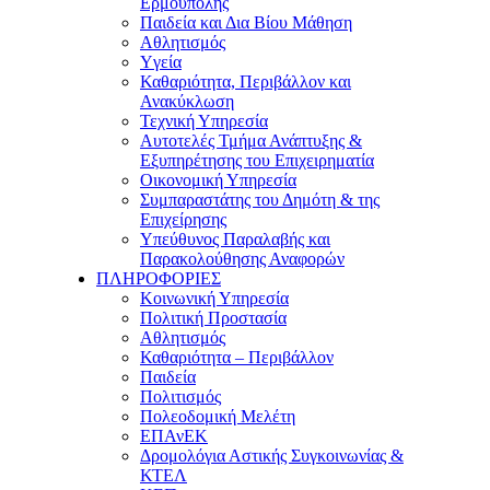
Ερμούπολης
Παιδεία και Δια Βίου Μάθηση
Αθλητισμός
Yγεία
Καθαριότητα, Περιβάλλον και
Ανακύκλωση
Τεχνική Υπηρεσία
Αυτοτελές Τμήμα Ανάπτυξης &
Εξυπηρέτησης του Επιχειρηματία
Οικονομική Υπηρεσία
Συμπαραστάτης του Δημότη & της
Επιχείρησης
Υπεύθυνος Παραλαβής και
Παρακολούθησης Αναφορών
ΠΛΗΡΟΦΟΡΙΕΣ
Κοινωνική Υπηρεσία
Πολιτική Προστασία
Αθλητισμός
Καθαριότητα – Περιβάλλον
Παιδεία
Πολιτισμός
Πολεοδομική Μελέτη
ΕΠΑνΕΚ
Δρομολόγια Αστικής Συγκοινωνίας &
ΚΤΕΛ