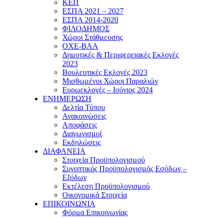
ΚΕΠ
ΕΣΠΑ 2021 – 2027
ΕΣΠΑ 2014-2020
ΦΙΛΟΔΗΜΟΣ
Χώροι Στάθμευσης
ΟΧΕ-ΒΑΑ
Δημοτικές & Περιφερειακές Εκλογές
2023
Βουλευτικές Εκλογές 2023
Μισθωμένοι Χώροι Παραλιών
Ευρωεκλογές – Ιούνιος 2024
ΕΝΗΜΕΡΩΣΗ
Δελτία Τύπου
Ανακοινώσεις
Αποφάσεις
Διαγωνισμοί
Εκδηλώσεις
ΔΙΑΦΑΝΕΙΑ
Στοιχεία Προϋπολογισμού
Συνοπτικός Προϋπολογισμός Εσόδων –
Εξόδων
Εκτέλεση Προϋπολογισμού
Οικονομικά Στοιχεία
ΕΠΙΚΟΙΝΩΝΙΑ
Φόρμα Επικοινωνίας