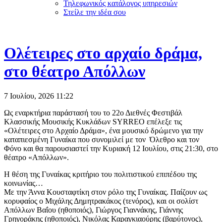
Τηλεφωνικός κατάλογος υπηρεσιών
Στείλε την ιδέα σου
Ολέτειρες στο αρχαίο δράμα,
στο θέατρο Απόλλων
7 Ιουλίου, 2026
11:22
Ως εναρκτήρια παράστασή του το 22ο Διεθνές Φεστιβάλ
Κλασσικής Μουσικής Κυκλάδων SYRREO επέλεξε τις
«Ολέτειρες στο Αρχαίο Δράμα», ένα μουσικό δρώμενο για την
καταπιεσμένη Γυναίκα που συνομιλεί με τον Όλεθρο και τον
Φόνο και θα παρουσιαστεί την Κυριακή 12 Ιουλίου, στις 21:30, στο
θέατρο «Απόλλων».
Η θέση της Γυναίκας κριτήριο του πολιτιστικού επιπέδου της
κοινωνίας…
Με την Άννα Κουσταφτίκη στον ρόλο της Γυναίκας. Παίζουν ως
κορυφαίος ο Μιχάλης Δημητρακάκος (τενόρος), και οι σολίστ
Απόλλων Βαΐου (ηθοποιός), Γιώργος Γιαννάκης, Γιάννης
Γρηγοράκης (ηθοποιός), Νικόλας Καραγκιαούρης (βαρύτονος),