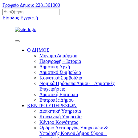
Γραφείο Δήμου: 2281361000
Είσοδος
Εγγραφή
Ο ΔΗΜΟΣ
Μήνυμα Δημάρχου
Περιγραφή – Ιστορία
Δημοτική Αρχή
Δημοτικό Συμβούλιο
Κοινοτικά Συμβούλια
Νομικά Πρόσωπα Δήμου – Δημοτικές
Επιχειρήσεις
Δημοτική Επιτροπή
Επιτροπές Δήμου
ΚΕΝΤΡΟ ΥΠΗΡΕΣΙΩΝ
Διοικητική Υπηρεσία
Κοινωνική Yπηρεσία
Κέντρο Κοινότητας
Ωράριο Λειτουργίας Υπηρεσιών &
Υποδοχής Κοινού Δήμου Σύρου –