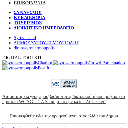
ΕΠΙΚΟΙΝΩΝΙΑ
ΣΥΝΔΕΣΜΟΙ
ΚΥΚΛΟΦΟΡΙΑ
ΤΟΥΡΙΣΜΟΣ
ΔΙΟΙΚΗΤΙΚΟ ΗΜΕΡΟΛΟΓΙΟ
Syros Island
ΔΗΜΟΣ ΣΥΡΟΥ-ΕΡΜΟΥΠΟΛΗΣ
dimossyrouermoupolis
DIGITAL TOOLKIT
Chatbot
Crowd Participation
Post It
Αυτόματος έλεγχος προσβασιμότητας δικτυακού τόπου με βάση το
πρότυπο WCAG 2.1 AA και με το εργαλείο “AChecker”
Επισκεφθείτε εδώ την προηγούμενη ιστοσελίδα του δήμου