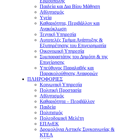
Ερμούπολης
Παιδεία και Δια Βίου Μάθηση
Αθλητισμός
Yγεία
Καθαριότητα, Περιβάλλον και
Ανακύκλωση
Τεχνική Υπηρεσία
Αυτοτελές Τμήμα Ανάπτυξης &
Εξυπηρέτησης του Επιχειρηματία
Οικονομική Υπηρεσία
Συμπαραστάτης του Δημότη & της
Επιχείρησης
Υπεύθυνος Παραλαβής και
Παρακολούθησης Αναφορών
ΠΛΗΡΟΦΟΡΙΕΣ
Κοινωνική Υπηρεσία
Πολιτική Προστασία
Αθλητισμός
Καθαριότητα – Περιβάλλον
Παιδεία
Πολιτισμός
Πολεοδομική Μελέτη
ΕΠΑνΕΚ
Δρομολόγια Αστικής Συγκοινωνίας &
ΚΤΕΛ