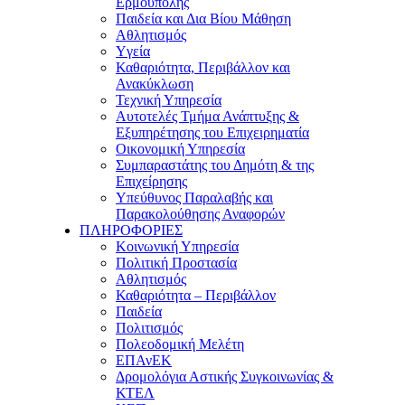
Ερμούπολης
Παιδεία και Δια Βίου Μάθηση
Αθλητισμός
Yγεία
Καθαριότητα, Περιβάλλον και
Ανακύκλωση
Τεχνική Υπηρεσία
Αυτοτελές Τμήμα Ανάπτυξης &
Εξυπηρέτησης του Επιχειρηματία
Οικονομική Υπηρεσία
Συμπαραστάτης του Δημότη & της
Επιχείρησης
Υπεύθυνος Παραλαβής και
Παρακολούθησης Αναφορών
ΠΛΗΡΟΦΟΡΙΕΣ
Κοινωνική Υπηρεσία
Πολιτική Προστασία
Αθλητισμός
Καθαριότητα – Περιβάλλον
Παιδεία
Πολιτισμός
Πολεοδομική Μελέτη
ΕΠΑνΕΚ
Δρομολόγια Αστικής Συγκοινωνίας &
ΚΤΕΛ