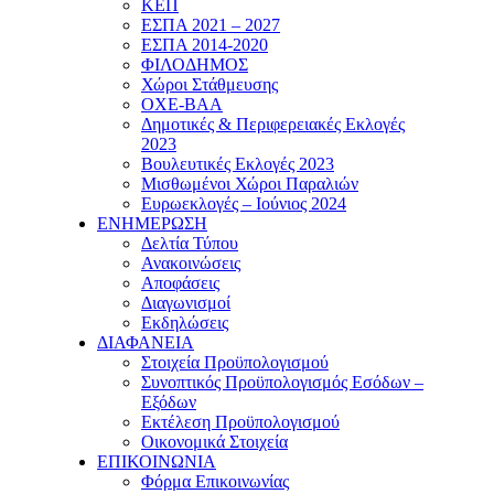
ΚΕΠ
ΕΣΠΑ 2021 – 2027
ΕΣΠΑ 2014-2020
ΦΙΛΟΔΗΜΟΣ
Χώροι Στάθμευσης
ΟΧΕ-ΒΑΑ
Δημοτικές & Περιφερειακές Εκλογές
2023
Βουλευτικές Εκλογές 2023
Μισθωμένοι Χώροι Παραλιών
Ευρωεκλογές – Ιούνιος 2024
ΕΝΗΜΕΡΩΣΗ
Δελτία Τύπου
Ανακοινώσεις
Αποφάσεις
Διαγωνισμοί
Εκδηλώσεις
ΔΙΑΦΑΝΕΙΑ
Στοιχεία Προϋπολογισμού
Συνοπτικός Προϋπολογισμός Εσόδων –
Εξόδων
Εκτέλεση Προϋπολογισμού
Οικονομικά Στοιχεία
ΕΠΙΚΟΙΝΩΝΙΑ
Φόρμα Επικοινωνίας