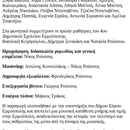
Σοφία Βάσιλα, Χαρά Γεδεών, Θεοδώρα Γκάγκλου, Άρτεμις
Καλογεράκη, Αναστασία Λάππα, Αθηνά Μπέτση, Λένια Μπέτση,
Ανδρέας Νικολάου, Ολίβια Ντοντοβέτσι, Τζοέλα Ντοντοβέτσι,
Δημήτρης Παππάς, Ευγενία Σιγάλα, Αντωνία Συριανού και Αμέλια
Τσαντήλα.
Στα φωνητικά συμμετέχουν οι πρώην μαθήτριες του 4ου
Δημοτικού Σχολείου Ερμούπολης:
Βασιλική Κεχαγιόγλου, Δήμητρα Ξενικάκη και Ναταλία Ρούσσου.
Ηχογράφηση, διδασκαλία χορωδίας και γενική
επιμέλεια:
Νίκος Ρούσσος
Mastering:
Αντώνης Κονσολάκης – Νίκος Ρούσσος
Δημιουργία εξωφύλλου:
Φρειδερίκος Ρούσσος
Επεξεργασία βίντεο:
Γιώργος Ρούσσος
Εναέρια πλάνα:
Μάρκος Τράκας
Η παραγωγή υλοποιήθηκε με την υποστήριξη του Δήμου Σύρου-
Ερμούπολης και αποτελεί μια μουσική κατάθεση μνήμης και τιμής
στην Ερμούπολη, αναδεικνύοντας την ιστορία, τον πολιτισμό και
τους ανθρώπους της μέσα από τη δύναμη της μουσικής.