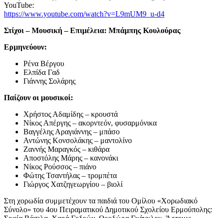
YouTube:
https://www.youtube.com/watch?v=L9mUM9_u-d4
Στίχοι – Μουσική – Επιμέλεια: Μπάμπης Κουλούρας
Ερμηνεύουν:
Ρένα Βέργου
Ελπίδα Γαδ
Γιάννης Σολάρης
Παίζουν οι μουσικοί:
Χρήστος Αδαμίδης – κρουστά
Νίκος Απέργης – ακορντεόν, φυσαρμόνικα
Βαγγέλης Αραγιάννης – μπάσο
Αντώνης Κονσολάκης – μαντολίνο
Ζαννής Μαραγκός – κιθάρα
Αποστόλης Μάρης – κανονάκι
Νίκος Ρούσσος – πιάνο
Φώτης Τσαντήλας – τρομπέτα
Γιώργος Χατζηγεωργίου – βιολί
Στη χορωδία συμμετέχουν τα παιδιά του Ομίλου «Χορωδιακό
Σύνολο» του 4ου Πειραματικού Δημοτικού Σχολείου Ερμούπολης: