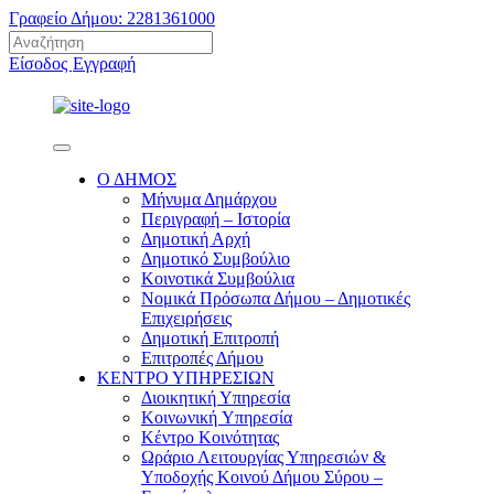
Γραφείο Δήμου: 2281361000
Είσοδος
Εγγραφή
Ο ΔΗΜΟΣ
Μήνυμα Δημάρχου
Περιγραφή – Ιστορία
Δημοτική Αρχή
Δημοτικό Συμβούλιο
Κοινοτικά Συμβούλια
Νομικά Πρόσωπα Δήμου – Δημοτικές
Επιχειρήσεις
Δημοτική Επιτροπή
Επιτροπές Δήμου
ΚΕΝΤΡΟ ΥΠΗΡΕΣΙΩΝ
Διοικητική Υπηρεσία
Κοινωνική Yπηρεσία
Κέντρο Κοινότητας
Ωράριο Λειτουργίας Υπηρεσιών &
Υποδοχής Κοινού Δήμου Σύρου –