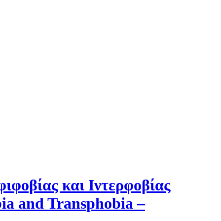
φιφοβίας και Ιντερφοβίας
bia and Transphobia –