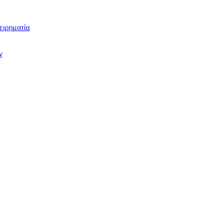
ειρηματία
ν