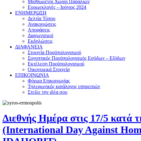
Μισθωμένοι Χώροι Παραλιών
Ευρωεκλογές – Ιούνιος 2024
ΕΝΗΜΕΡΩΣΗ
Δελτία Τύπου
Ανακοινώσεις
Αποφάσεις
Διαγωνισμοί
Εκδηλώσεις
ΔΙΑΦΑΝΕΙΑ
Στοιχεία Προϋπολογισμού
Συνοπτικός Προϋπολογισμός Εσόδων – Εξόδων
Εκτέλεση Προϋπολογισμού
Οικονομικά Στοιχεία
ΕΠΙΚΟΙΝΩΝΙΑ
Φόρμα Επικοινωνίας
Τηλεφωνικός κατάλογος υπηρεσιών
Στείλε την ιδέα σου
Διεθνής Ημέρα στις 17/5 κατά 
(International Day Against Hom