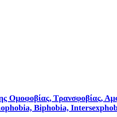
της Ομοφοβίας, Τρανσφοβίας, Αμ
ophobia, Biphobia, Intersexpho