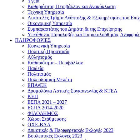
Yγεία
Καθαριότητα, Περιβάλλον και Ανακύκλωση
Τεχνική Υπηρεσία
Αυτοτελές Τμήμα Ανάπτυξης & Εξυπηρέτησης του Επιχ
Οικονομική Υπηρεσία
Συμπαραστάτης του Δημότη & της Επιχείρησης
Υπεύθυνος Παραλαβής και Παρακολούθησης Αναφορώ
ΠΛΗΡΟΦΟΡΙΕΣ
Κοινωνική Υπηρεσία
Πολιτική Προστασία
Αθλητισμός
Καθαριότητα – Περιβάλλον
Παιδεία
Πολιτισμός
Πολεοδομική Μελέτη
ΕΠΑνΕΚ
Δρομολόγια Αστικής Συγκοινωνίας & ΚΤΕΛ
ΚΕΠ
ΕΣΠΑ 2021 – 2027
ΕΣΠΑ 2014-2020
ΦΙΛΟΔΗΜΟΣ
Χώροι Στάθμευσης
ΟΧΕ-ΒΑΑ
Δημοτικές & Περιφερειακές Εκλογές 2023
Βουλευτικές Εκλογές 2023