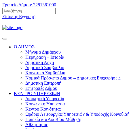
Γραφείο Δήμου: 2281361000
Είσοδος
Εγγραφή
Ο ΔΗΜΟΣ
Μήνυμα Δημάρχου
Περιγραφή – Ιστορία
Δημοτική Αρχή
Δημοτικό Συμβούλιο
Κοινοτικά Συμβούλια
Νομικά Πρόσωπα Δήμου – Δημοτικές Επιχειρήσεις
Δημοτική Επιτροπή
Επιτροπές Δήμου
ΚΕΝΤΡΟ ΥΠΗΡΕΣΙΩΝ
Διοικητική Υπηρεσία
Κοινωνική Yπηρεσία
Κέντρο Κοινότητας
Ωράριο Λειτουργίας Υπηρεσιών & Υποδοχής Κοινού Δ
Παιδεία και Δια Βίου Μάθηση
Αθλητισμός