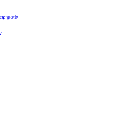
ειρηματία
ν