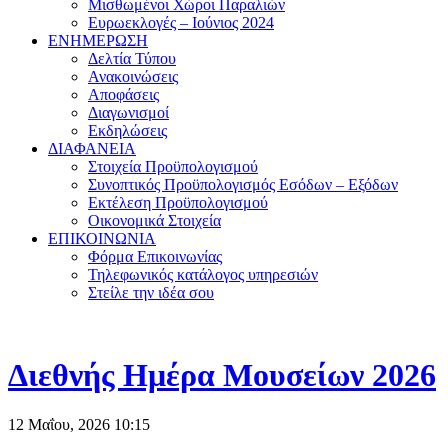
Μισθωμένοι Χώροι Παραλιών
Ευρωεκλογές – Ιούνιος 2024
ΕΝΗΜΕΡΩΣΗ
Δελτία Τύπου
Ανακοινώσεις
Αποφάσεις
Διαγωνισμοί
Εκδηλώσεις
ΔΙΑΦΑΝΕΙΑ
Στοιχεία Προϋπολογισμού
Συνοπτικός Προϋπολογισμός Εσόδων – Εξόδων
Εκτέλεση Προϋπολογισμού
Οικονομικά Στοιχεία
ΕΠΙΚΟΙΝΩΝΙΑ
Φόρμα Επικοινωνίας
Τηλεφωνικός κατάλογος υπηρεσιών
Στείλε την ιδέα σου
Διεθνής Ημέρα Μουσείων 2026
12 Μαΐου, 2026
10:15