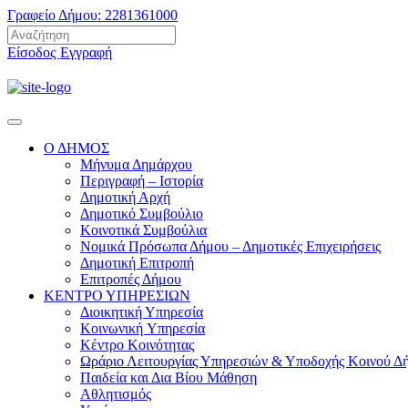
Γραφείο Δήμου: 2281361000
Είσοδος
Εγγραφή
Ο ΔΗΜΟΣ
Μήνυμα Δημάρχου
Περιγραφή – Ιστορία
Δημοτική Αρχή
Δημοτικό Συμβούλιο
Κοινοτικά Συμβούλια
Νομικά Πρόσωπα Δήμου – Δημοτικές Επιχειρήσεις
Δημοτική Επιτροπή
Επιτροπές Δήμου
ΚΕΝΤΡΟ ΥΠΗΡΕΣΙΩΝ
Διοικητική Υπηρεσία
Κοινωνική Yπηρεσία
Κέντρο Κοινότητας
Ωράριο Λειτουργίας Υπηρεσιών & Υποδοχής Κοινού Δ
Παιδεία και Δια Βίου Μάθηση
Αθλητισμός