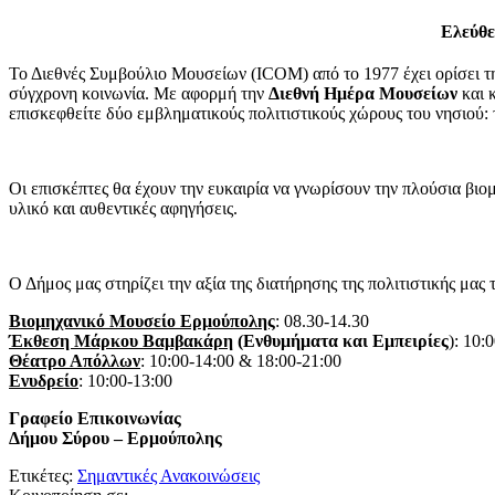
Ελεύθε
Το Διεθνές Συμβούλιο Μουσείων (ICOM) από το 1977 έχει ορίσει 
σύγχρονη κοινωνία. Με αφορμή την
Διεθνή Ημέρα Μουσείων
και 
επισκεφθείτε δύο εμβληματικούς πολιτιστικούς χώρους του νησιού:
Οι επισκέπτες θα έχουν την ευκαιρία να γνωρίσουν την πλούσια β
υλικό και αυθεντικές αφηγήσεις.
Ο Δήμος μας στηρίζει την αξία της διατήρησης της πολιτιστικής μας
Βιομηχανικό Μουσείο Ερμούπολης
: 08.30-14.30
Έκθεση Μάρκου Βαμβακάρη
(Ενθυμήματα και Εμπειρίες
): 10:
Θέατρο Απόλλων
: 10:00-14:00 & 18:00-21:00
Ενυδρείο
: 10:00-13:00
Γραφείο Επικοινωνίας
Δήμου Σύρου – Ερμούπολης
Ετικέτες:
Σημαντικές Ανακοινώσεις