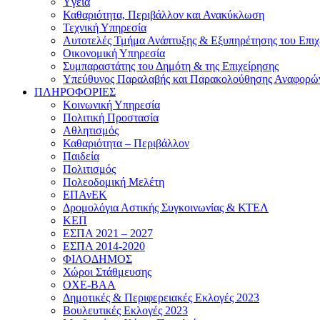
Yγεία
Καθαριότητα, Περιβάλλον και Ανακύκλωση
Τεχνική Υπηρεσία
Αυτοτελές Τμήμα Ανάπτυξης & Εξυπηρέτησης του Επιχ
Οικονομική Υπηρεσία
Συμπαραστάτης του Δημότη & της Επιχείρησης
Υπεύθυνος Παραλαβής και Παρακολούθησης Αναφορώ
ΠΛΗΡΟΦΟΡΙΕΣ
Κοινωνική Υπηρεσία
Πολιτική Προστασία
Αθλητισμός
Καθαριότητα – Περιβάλλον
Παιδεία
Πολιτισμός
Πολεοδομική Μελέτη
ΕΠΑνΕΚ
Δρομολόγια Αστικής Συγκοινωνίας & ΚΤΕΛ
ΚΕΠ
ΕΣΠΑ 2021 – 2027
ΕΣΠΑ 2014-2020
ΦΙΛΟΔΗΜΟΣ
Χώροι Στάθμευσης
ΟΧΕ-ΒΑΑ
Δημοτικές & Περιφερειακές Εκλογές 2023
Βουλευτικές Εκλογές 2023