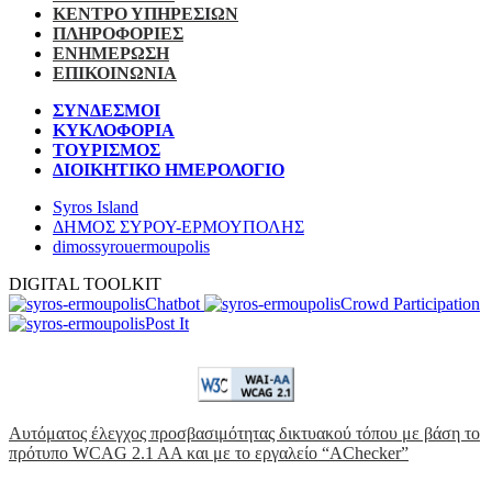
ΚΕΝΤΡΟ ΥΠΗΡΕΣΙΩΝ
ΠΛΗΡΟΦΟΡΙΕΣ
ΕΝΗΜΕΡΩΣΗ
ΕΠΙΚΟΙΝΩΝΙΑ
ΣΥΝΔΕΣΜΟΙ
ΚΥΚΛΟΦΟΡΙΑ
ΤΟΥΡΙΣΜΟΣ
ΔΙΟΙΚΗΤΙΚΟ ΗΜΕΡΟΛΟΓΙΟ
Syros Island
ΔΗΜΟΣ ΣΥΡΟΥ-ΕΡΜΟΥΠΟΛΗΣ
dimossyrouermoupolis
DIGITAL TOOLKIT
Chatbot
Crowd Participation
Post It
Αυτόματος έλεγχος προσβασιμότητας δικτυακού τόπου με βάση το
πρότυπο WCAG 2.1 AA και με το εργαλείο “AChecker”