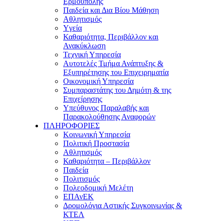
Ερμούπολης
Παιδεία και Δια Βίου Μάθηση
Αθλητισμός
Yγεία
Καθαριότητα, Περιβάλλον και
Ανακύκλωση
Τεχνική Υπηρεσία
Αυτοτελές Τμήμα Ανάπτυξης &
Εξυπηρέτησης του Επιχειρηματία
Οικονομική Υπηρεσία
Συμπαραστάτης του Δημότη & της
Επιχείρησης
Υπεύθυνος Παραλαβής και
Παρακολούθησης Αναφορών
ΠΛΗΡΟΦΟΡΙΕΣ
Κοινωνική Υπηρεσία
Πολιτική Προστασία
Αθλητισμός
Καθαριότητα – Περιβάλλον
Παιδεία
Πολιτισμός
Πολεοδομική Μελέτη
ΕΠΑνΕΚ
Δρομολόγια Αστικής Συγκοινωνίας &
ΚΤΕΛ