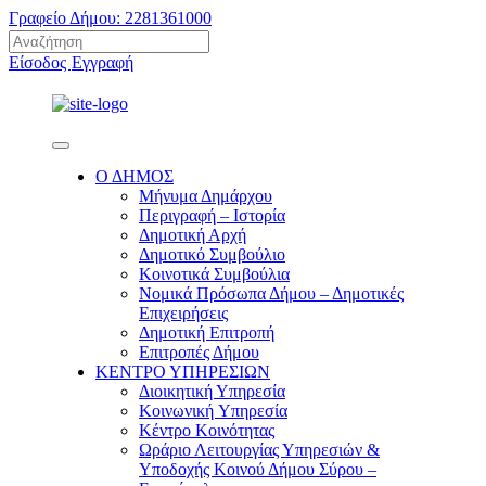
Γραφείο Δήμου: 2281361000
Είσοδος
Εγγραφή
Ο ΔΗΜΟΣ
Μήνυμα Δημάρχου
Περιγραφή – Ιστορία
Δημοτική Αρχή
Δημοτικό Συμβούλιο
Κοινοτικά Συμβούλια
Νομικά Πρόσωπα Δήμου – Δημοτικές
Επιχειρήσεις
Δημοτική Επιτροπή
Επιτροπές Δήμου
ΚΕΝΤΡΟ ΥΠΗΡΕΣΙΩΝ
Διοικητική Υπηρεσία
Κοινωνική Yπηρεσία
Κέντρο Κοινότητας
Ωράριο Λειτουργίας Υπηρεσιών &
Υποδοχής Κοινού Δήμου Σύρου –