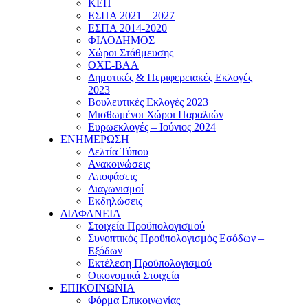
ΚΕΠ
ΕΣΠΑ 2021 – 2027
ΕΣΠΑ 2014-2020
ΦΙΛΟΔΗΜΟΣ
Χώροι Στάθμευσης
ΟΧΕ-ΒΑΑ
Δημοτικές & Περιφερειακές Εκλογές
2023
Βουλευτικές Εκλογές 2023
Μισθωμένοι Χώροι Παραλιών
Ευρωεκλογές – Ιούνιος 2024
ΕΝΗΜΕΡΩΣΗ
Δελτία Τύπου
Ανακοινώσεις
Αποφάσεις
Διαγωνισμοί
Εκδηλώσεις
ΔΙΑΦΑΝΕΙΑ
Στοιχεία Προϋπολογισμού
Συνοπτικός Προϋπολογισμός Εσόδων –
Εξόδων
Εκτέλεση Προϋπολογισμού
Οικονομικά Στοιχεία
ΕΠΙΚΟΙΝΩΝΙΑ
Φόρμα Επικοινωνίας