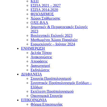
ΚΕΠ
ΕΣΠΑ 2021 – 2027
ΕΣΠΑ 2014-2020
ΦΙΛΟΔΗΜΟΣ
Χώροι Στάθμευσης
ΟΧΕ-ΒΑΑ
Δημοτικές & Περιφερειακές Εκλογές
2023
Βουλευτικές Εκλογές 2023
Μισθωμένοι Χώροι Παραλιών
Ευρωεκλογές – Ιούνιος 2024
ΕΝΗΜΕΡΩΣΗ
Δελτία Τύπου
Ανακοινώσεις
Αποφάσεις
Διαγωνισμοί
Εκδηλώσεις
ΔΙΑΦΑΝΕΙΑ
Στοιχεία Προϋπολογισμού
Συνοπτικός Προϋπολογισμός Εσόδων –
Εξόδων
Εκτέλεση Προϋπολογισμού
Οικονομικά Στοιχεία
ΕΠΙΚΟΙΝΩΝΙΑ
Φόρμα Επικοινωνίας