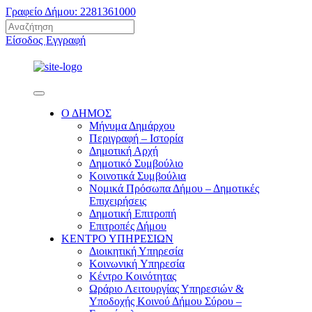
Γραφείο Δήμου: 2281361000
Είσοδος
Εγγραφή
Ο ΔΗΜΟΣ
Μήνυμα Δημάρχου
Περιγραφή – Ιστορία
Δημοτική Αρχή
Δημοτικό Συμβούλιο
Κοινοτικά Συμβούλια
Νομικά Πρόσωπα Δήμου – Δημοτικές
Επιχειρήσεις
Δημοτική Επιτροπή
Επιτροπές Δήμου
ΚΕΝΤΡΟ ΥΠΗΡΕΣΙΩΝ
Διοικητική Υπηρεσία
Κοινωνική Yπηρεσία
Κέντρο Κοινότητας
Ωράριο Λειτουργίας Υπηρεσιών &
Υποδοχής Κοινού Δήμου Σύρου –