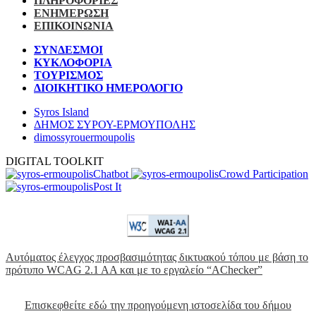
ΠΛΗΡΟΦΟΡΙΕΣ
ΕΝΗΜΕΡΩΣΗ
ΕΠΙΚΟΙΝΩΝΙΑ
ΣΥΝΔΕΣΜΟΙ
ΚΥΚΛΟΦΟΡΙΑ
ΤΟΥΡΙΣΜΟΣ
ΔΙΟΙΚΗΤΙΚΟ ΗΜΕΡΟΛΟΓΙΟ
Syros Island
ΔΗΜΟΣ ΣΥΡΟΥ-ΕΡΜΟΥΠΟΛΗΣ
dimossyrouermoupolis
DIGITAL TOOLKIT
Chatbot
Crowd Participation
Post It
Αυτόματος έλεγχος προσβασιμότητας δικτυακού τόπου με βάση το
πρότυπο WCAG 2.1 AA και με το εργαλείο “AChecker”
Επισκεφθείτε εδώ την προηγούμενη ιστοσελίδα του δήμου