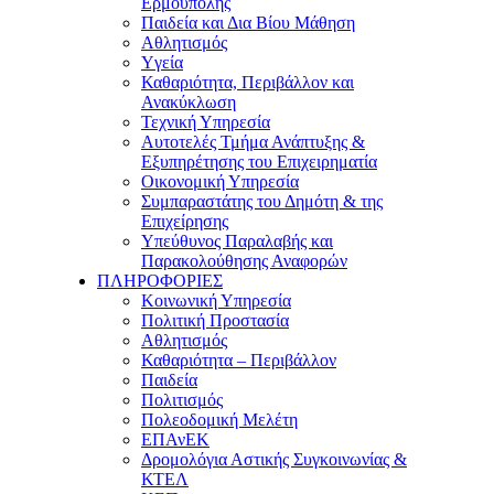
Ερμούπολης
Παιδεία και Δια Βίου Μάθηση
Αθλητισμός
Yγεία
Καθαριότητα, Περιβάλλον και
Ανακύκλωση
Τεχνική Υπηρεσία
Αυτοτελές Τμήμα Ανάπτυξης &
Εξυπηρέτησης του Επιχειρηματία
Οικονομική Υπηρεσία
Συμπαραστάτης του Δημότη & της
Επιχείρησης
Υπεύθυνος Παραλαβής και
Παρακολούθησης Αναφορών
ΠΛΗΡΟΦΟΡΙΕΣ
Κοινωνική Υπηρεσία
Πολιτική Προστασία
Αθλητισμός
Καθαριότητα – Περιβάλλον
Παιδεία
Πολιτισμός
Πολεοδομική Μελέτη
ΕΠΑνΕΚ
Δρομολόγια Αστικής Συγκοινωνίας &
ΚΤΕΛ