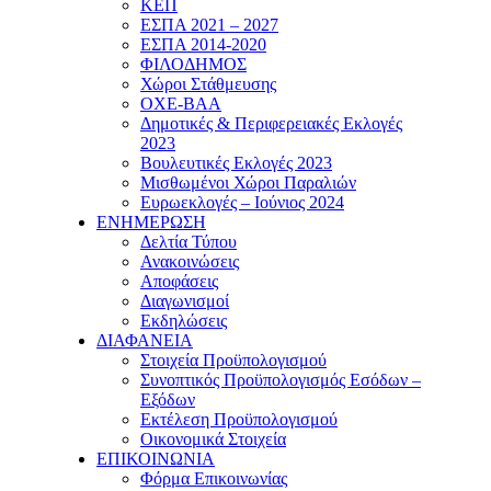
ΚΕΠ
ΕΣΠΑ 2021 – 2027
ΕΣΠΑ 2014-2020
ΦΙΛΟΔΗΜΟΣ
Χώροι Στάθμευσης
ΟΧΕ-ΒΑΑ
Δημοτικές & Περιφερειακές Εκλογές
2023
Βουλευτικές Εκλογές 2023
Μισθωμένοι Χώροι Παραλιών
Ευρωεκλογές – Ιούνιος 2024
ΕΝΗΜΕΡΩΣΗ
Δελτία Τύπου
Ανακοινώσεις
Αποφάσεις
Διαγωνισμοί
Εκδηλώσεις
ΔΙΑΦΑΝΕΙΑ
Στοιχεία Προϋπολογισμού
Συνοπτικός Προϋπολογισμός Εσόδων –
Εξόδων
Εκτέλεση Προϋπολογισμού
Οικονομικά Στοιχεία
ΕΠΙΚΟΙΝΩΝΙΑ
Φόρμα Επικοινωνίας