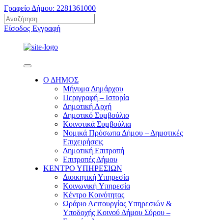
Γραφείο Δήμου: 2281361000
Είσοδος
Εγγραφή
Ο ΔΗΜΟΣ
Μήνυμα Δημάρχου
Περιγραφή – Ιστορία
Δημοτική Αρχή
Δημοτικό Συμβούλιο
Κοινοτικά Συμβούλια
Νομικά Πρόσωπα Δήμου – Δημοτικές
Επιχειρήσεις
Δημοτική Επιτροπή
Επιτροπές Δήμου
ΚΕΝΤΡΟ ΥΠΗΡΕΣΙΩΝ
Διοικητική Υπηρεσία
Κοινωνική Yπηρεσία
Κέντρο Κοινότητας
Ωράριο Λειτουργίας Υπηρεσιών &
Υποδοχής Κοινού Δήμου Σύρου –