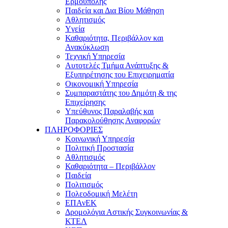
Ερμούπολης
Παιδεία και Δια Βίου Μάθηση
Αθλητισμός
Yγεία
Καθαριότητα, Περιβάλλον και
Ανακύκλωση
Τεχνική Υπηρεσία
Αυτοτελές Τμήμα Ανάπτυξης &
Εξυπηρέτησης του Επιχειρηματία
Οικονομική Υπηρεσία
Συμπαραστάτης του Δημότη & της
Επιχείρησης
Υπεύθυνος Παραλαβής και
Παρακολούθησης Αναφορών
ΠΛΗΡΟΦΟΡΙΕΣ
Κοινωνική Υπηρεσία
Πολιτική Προστασία
Αθλητισμός
Καθαριότητα – Περιβάλλον
Παιδεία
Πολιτισμός
Πολεοδομική Μελέτη
ΕΠΑνΕΚ
Δρομολόγια Αστικής Συγκοινωνίας &
ΚΤΕΛ