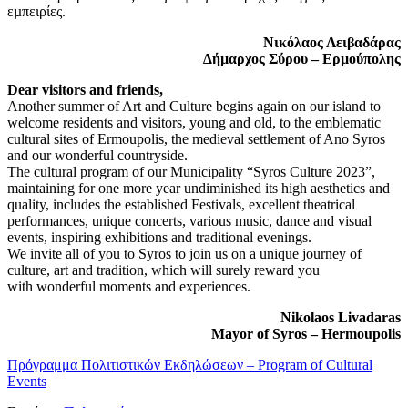
εµπειρίες.
Νικόλαος Λειβαδάρας
∆ήµαρχος Σύρου – Ερµούπολης
Dear visitors and friends,
Another summer of Art and Culture begins again on our island to
welcome residents and visitors, young and old, to the emblematic
cultural sites of Ermoupolis, the medieval settlement of Ano Syros
and our wonderful countryside.
The cultural program of our Municipality “Syros Culture 2023”,
maintaining for one more year undiminished its high aesthetics and
quality, includes the established Festivals, excellent theatrical
performances, unique concerts, various music, dance and visual
events, inspiring exhibitions and traditional evenings.
We invite all of you to Syros to join us on a unique journey of
culture, art and tradition, which will surely reward you
with wonderful moments and experiences.
Nikolaos Livadaras
Mayor of Syros – Hermoupolis
Πρόγραμμα Πολιτιστικών Εκδηλώσεων – Program of Cultural
Events