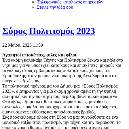
Τηλεφωνικός κατάλογος υπηρεσιών
Στείλε την ιδέα σου
Σύρος Πολιτισμός 2023
22 Μαΐου, 2023
11:59
Αγαπητοί επισκέπτες, φίλες και φίλοι,
Ένα ακόµη καλοκαίρι Τέχνης και Πολιτισµού ξεκινά και πάλι στο
νησί µας για να υποδεχτεί κατοίκους και επισκέπτες, µικρούς και
µεγάλους, στους εµβληµατικούς πολιτιστικούς χώρους της
Ερµούπολης, στον µεσαιωνικό οικισµό της Άνω Σύρου και στις
υπέροχες εξοχές µας.
Το πολιτιστικό πρόγραµµα του ∆ήµου µας «Σύρος Πολιτισµός
2023», διατηρώντας για µία ακόµη χρονιά αµείωτη την υψηλή
αισθητική και την ποιότητά του, περιλαµβάνει τα καθιερωµένα
Φεστιβάλ, εξαιρετικές θεατρικές παραστάσεις, µοναδικές
συναυλίες, ποικίλα µουσικοχορευτικά και εικαστικά δρώµενα,
εµπνευσµένες εκθέσεις και παραδοσιακές βραδιές.
Σας προσκαλούµε όλους στη Σύρο να µας συνοδεύσετε σε ένα
µοναδικό ταξίδι στον πολιτισµό, την τέχνη και την παράδοση, το
οποίο σίγουρα θα σας ανταµείψει µε υπέροχες στιγµές και