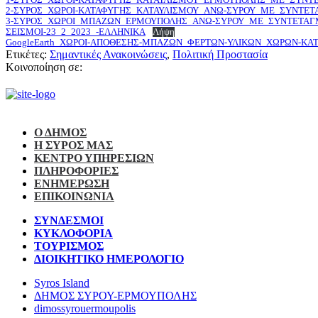
2-ΣΥΡΟΣ_ΧΩΡΟΙ-ΚΑΤΑΦΥΓΗΣ_ΚΑΤΑΥΛΙΣΜΟΥ_ΑΝΩ-ΣΥΡΟΥ_ΜΕ_ΣΥΝΤΕΤ
3-ΣΥΡΟΣ_ΧΩΡΟΙ_ΜΠΑΖΩΝ_ΕΡΜΟΥΠΟΛΗΣ_ΑΝΩ-ΣΥΡΟΥ_ΜΕ_ΣΥΝΤΕΤΑΓ
ΣΕΙΣΜΟΙ-23_2_2023_-ΕΛΛΗΝΙΚΑ
Λήψη
GoogleEarth_ΧΩΡΟΙ-ΑΠΟΘΕΣΗΣ-ΜΠΑΖΩΝ_ΦΕΡΤΩΝ-ΥΛΙΚΩΝ_ΧΩΡΩΝ-Κ
Ετικέτες:
Σημαντικές Ανακοινώσεις
,
Πολιτική Προστασία
Κοινοποίηση σε:
Ο ΔΗΜΟΣ
Η ΣΥΡΟΣ ΜΑΣ
ΚΕΝΤΡΟ ΥΠΗΡΕΣΙΩΝ
ΠΛΗΡΟΦΟΡΙΕΣ
ΕΝΗΜΕΡΩΣΗ
ΕΠΙΚΟΙΝΩΝΙΑ
ΣΥΝΔΕΣΜΟΙ
ΚΥΚΛΟΦΟΡΙΑ
ΤΟΥΡΙΣΜΟΣ
ΔΙΟΙΚΗΤΙΚΟ ΗΜΕΡΟΛΟΓΙΟ
Syros Island
ΔΗΜΟΣ ΣΥΡΟΥ-ΕΡΜΟΥΠΟΛΗΣ
dimossyrouermoupolis