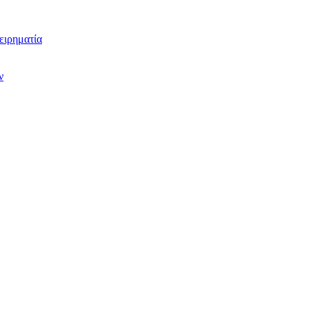
ειρηματία
ν