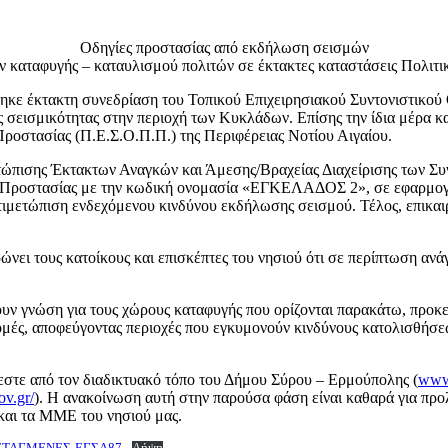
Οδηγίες προστασίας από εκδήλωση σεισμών
 καταφυγής – καταυλισμού πολιτών σε έκτακτες καταστάσεις Πολιτι
ηκε έκτακτη συνεδρίαση του Τοπικού Επιχειρησιακού Συντονιστικού
 σεισμικότητας στην περιοχή των Κυκλάδων. Επίσης την ίδια μέρα κ
ροστασίας (Π.Ε.Σ.Ο.Π.Π.) της Περιφέρειας Νοτίου Αιγαίου.
ετώπισης Έκτακτων Αναγκών και Άμεσης/Βραχείας Διαχείρισης των 
ής Προστασίας με την κωδική ονομασία «ΕΓΚΕΛΑΔΟΣ 2», σε εφαρμο
αντιμετώπιση ενδεχόμενου κινδύνου εκδήλωσης σεισμού. Τέλος, επικα
ει τους κατοίκους και επισκέπτες του νησιού ότι σε περίπτωση ανά
άβουν γνώση για τους χώρους καταφυγής που ορίζονται παρακάτω, προκ
ομές, αποφεύγοντας περιοχές που εγκυμονούν κινδύνους κατολισθήσεων
στε από τον διαδικτυακό τόπο του Δήμου Σύρου – Ερμούπολης (
www.
ov.gr/
). Η ανακοίνωση αυτή στην παρούσα φάση είναι καθαρά για προλ
και τα ΜΜΕ του νησιού μας.
ΕΤΑΓΜΕΝΕΣ-ΕΓΣΑ87
Λήψη