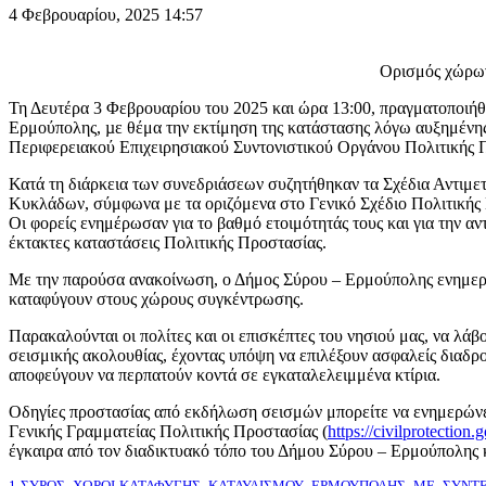
4 Φεβρουαρίου, 2025
14:57
Ορισμός χώρων
Τη Δευτέρα 3 Φεβρουαρίου του 2025 και ώρα 13:00, πραγματοποιήθ
Ερμούπολης, µε θέμα την εκτίμηση της κατάστασης λόγω αυξημένης
Περιφερειακού Επιχειρησιακού Συντονιστικού Οργάνου Πολιτικής Π
Κατά τη διάρκεια των συνεδριάσεων συζητήθηκαν τα Σχέδια Αντιμ
Κυκλάδων, σύμφωνα με τα οριζόμενα στο Γενικό Σχέδιο Πολιτικ
Οι φορείς ενημέρωσαν για το βαθμό ετοιμότητάς τους και για την 
έκτακτες καταστάσεις Πολιτικής Προστασίας.
Με την παρούσα ανακοίνωση, ο Δήμος Σύρου – Ερμούπολης ενημερών
καταφύγουν στους χώρους συγκέντρωσης.
Παρακαλούνται οι πολίτες και οι επισκέπτες του νησιού μας, να λ
σεισμικής ακολουθίας, έχοντας υπόψη να επιλέξουν ασφαλείς διαδρ
αποφεύγουν να περπατούν κοντά σε εγκαταλελειμμένα κτίρια.
Οδηγίες προστασίας από εκδήλωση σεισμών μπορείτε να ενημερώνε
Γενικής Γραμματείας Πολιτικής Προστασίας (
https://civilprotection.g
έγκαιρα από τον διαδικτυακό τόπο του Δήμου Σύρου – Ερμούπολης 
1-ΣΥΡΟΣ_ΧΩΡΟΙ-ΚΑΤΑΦΥΓΗΣ_ΚΑΤΑΥΛΙΣΜΟΥ_ΕΡΜΟΥΠΟΛΗΣ_ΜΕ_ΣΥΝΤ