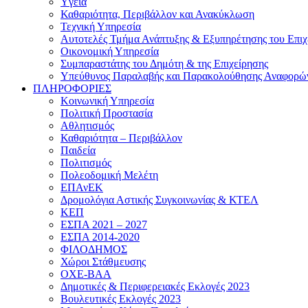
Yγεία
Καθαριότητα, Περιβάλλον και Ανακύκλωση
Τεχνική Υπηρεσία
Αυτοτελές Τμήμα Ανάπτυξης & Εξυπηρέτησης του Επιχ
Οικονομική Υπηρεσία
Συμπαραστάτης του Δημότη & της Επιχείρησης
Υπεύθυνος Παραλαβής και Παρακολούθησης Αναφορώ
ΠΛΗΡΟΦΟΡΙΕΣ
Κοινωνική Υπηρεσία
Πολιτική Προστασία
Αθλητισμός
Καθαριότητα – Περιβάλλον
Παιδεία
Πολιτισμός
Πολεοδομική Μελέτη
ΕΠΑνΕΚ
Δρομολόγια Αστικής Συγκοινωνίας & ΚΤΕΛ
ΚΕΠ
ΕΣΠΑ 2021 – 2027
ΕΣΠΑ 2014-2020
ΦΙΛΟΔΗΜΟΣ
Χώροι Στάθμευσης
ΟΧΕ-ΒΑΑ
Δημοτικές & Περιφερειακές Εκλογές 2023
Βουλευτικές Εκλογές 2023