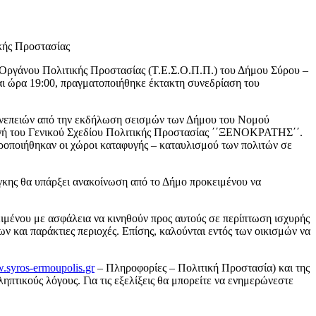
κής Προστασίας
 Οργάνου Πολιτικής Προστασίας (Τ.Ε.Σ.Ο.Π.Π.) του Δήμου Σύρου –
αι ώρα 19:00, πραγματοποιήθηκε έκτακτη συνεδρίαση του
Συνεπειών από την εκδήλωση σεισμών των Δήμου του Νομού
γή του Γενικού Σχεδίου Πολιτικής Προστασίας ΄΄ΞΕΝΟΚΡΑΤΗΣ΄΄.
ιροποιήθηκαν οι χώροι καταφυγής – καταυλισμού των πολιτών σε
γκης θα υπάρξει ανακοίνωση από το Δήμο προκειμένου να
ειμένου με ασφάλεια να κινηθούν προς αυτούς σε περίπτωση ισχυρής
 και παράκτιες περιοχές. Επίσης, καλούνται εντός των οικισμών να
syros-ermoupolis.gr
– Πληροφορίες – Πολιτική Προστασία) και της
ηπτικούς λόγους. Για τις εξελίξεις θα μπορείτε να ενημερώνεστε