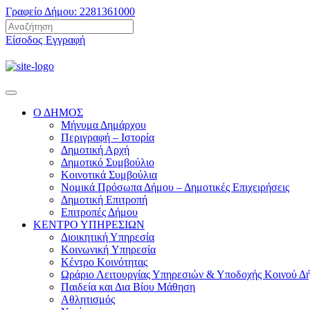
Γραφείο Δήμου: 2281361000
Είσοδος
Εγγραφή
Ο ΔΗΜΟΣ
Μήνυμα Δημάρχου
Περιγραφή – Ιστορία
Δημοτική Αρχή
Δημοτικό Συμβούλιο
Κοινοτικά Συμβούλια
Νομικά Πρόσωπα Δήμου – Δημοτικές Επιχειρήσεις
Δημοτική Επιτροπή
Επιτροπές Δήμου
ΚΕΝΤΡΟ ΥΠΗΡΕΣΙΩΝ
Διοικητική Υπηρεσία
Κοινωνική Yπηρεσία
Κέντρο Κοινότητας
Ωράριο Λειτουργίας Υπηρεσιών & Υποδοχής Κοινού Δ
Παιδεία και Δια Βίου Μάθηση
Αθλητισμός