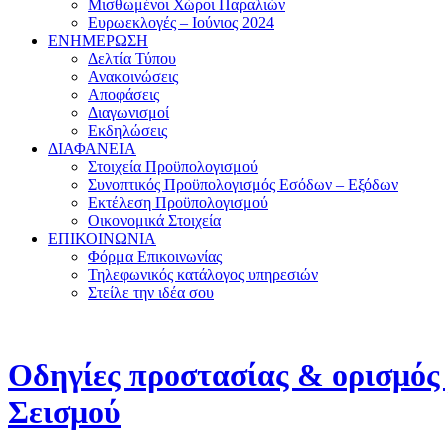
Μισθωμένοι Χώροι Παραλιών
Ευρωεκλογές – Ιούνιος 2024
ΕΝΗΜΕΡΩΣΗ
Δελτία Τύπου
Ανακοινώσεις
Αποφάσεις
Διαγωνισμοί
Εκδηλώσεις
ΔΙΑΦΑΝΕΙΑ
Στοιχεία Προϋπολογισμού
Συνοπτικός Προϋπολογισμός Εσόδων – Εξόδων
Εκτέλεση Προϋπολογισμού
Οικονομικά Στοιχεία
ΕΠΙΚΟΙΝΩΝΙΑ
Φόρμα Επικοινωνίας
Τηλεφωνικός κατάλογος υπηρεσιών
Στείλε την ιδέα σου
Οδηγίες προστασίας & ορισμός
Σεισμού