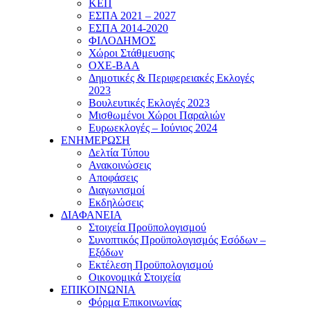
ΚΕΠ
ΕΣΠΑ 2021 – 2027
ΕΣΠΑ 2014-2020
ΦΙΛΟΔΗΜΟΣ
Χώροι Στάθμευσης
ΟΧΕ-ΒΑΑ
Δημοτικές & Περιφερειακές Εκλογές
2023
Βουλευτικές Εκλογές 2023
Μισθωμένοι Χώροι Παραλιών
Ευρωεκλογές – Ιούνιος 2024
ΕΝΗΜΕΡΩΣΗ
Δελτία Τύπου
Ανακοινώσεις
Αποφάσεις
Διαγωνισμοί
Εκδηλώσεις
ΔΙΑΦΑΝΕΙΑ
Στοιχεία Προϋπολογισμού
Συνοπτικός Προϋπολογισμός Εσόδων –
Εξόδων
Εκτέλεση Προϋπολογισμού
Οικονομικά Στοιχεία
ΕΠΙΚΟΙΝΩΝΙΑ
Φόρμα Επικοινωνίας