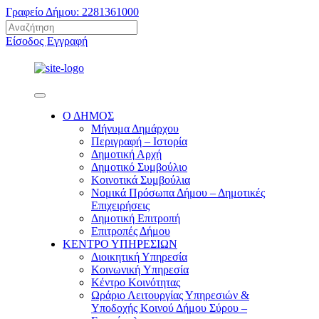
Γραφείο Δήμου: 2281361000
Είσοδος
Εγγραφή
Ο ΔΗΜΟΣ
Μήνυμα Δημάρχου
Περιγραφή – Ιστορία
Δημοτική Αρχή
Δημοτικό Συμβούλιο
Κοινοτικά Συμβούλια
Νομικά Πρόσωπα Δήμου – Δημοτικές
Επιχειρήσεις
Δημοτική Επιτροπή
Επιτροπές Δήμου
ΚΕΝΤΡΟ ΥΠΗΡΕΣΙΩΝ
Διοικητική Υπηρεσία
Κοινωνική Yπηρεσία
Κέντρο Κοινότητας
Ωράριο Λειτουργίας Υπηρεσιών &
Υποδοχής Κοινού Δήμου Σύρου –