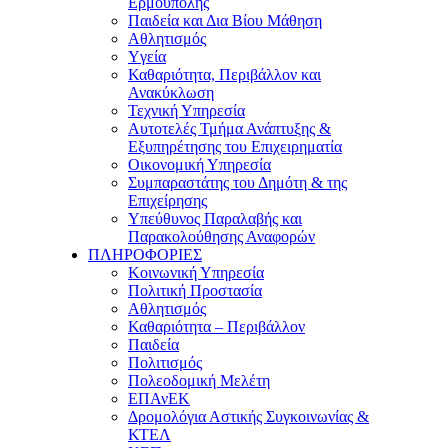
Ερμούπολης
Παιδεία και Δια Βίου Μάθηση
Αθλητισμός
Yγεία
Καθαριότητα, Περιβάλλον και
Ανακύκλωση
Τεχνική Υπηρεσία
Αυτοτελές Τμήμα Ανάπτυξης &
Εξυπηρέτησης του Επιχειρηματία
Οικονομική Υπηρεσία
Συμπαραστάτης του Δημότη & της
Επιχείρησης
Υπεύθυνος Παραλαβής και
Παρακολούθησης Αναφορών
ΠΛΗΡΟΦΟΡΙΕΣ
Κοινωνική Υπηρεσία
Πολιτική Προστασία
Αθλητισμός
Καθαριότητα – Περιβάλλον
Παιδεία
Πολιτισμός
Πολεοδομική Μελέτη
ΕΠΑνΕΚ
Δρομολόγια Αστικής Συγκοινωνίας &
ΚΤΕΛ