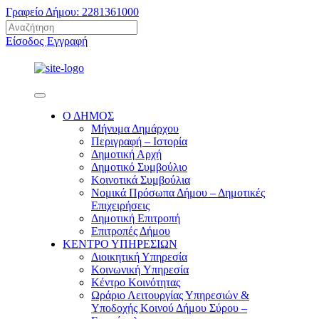
Γραφείο Δήμου: 2281361000
Είσοδος
Εγγραφή
Ο ΔΗΜΟΣ
Μήνυμα Δημάρχου
Περιγραφή – Ιστορία
Δημοτική Αρχή
Δημοτικό Συμβούλιο
Κοινοτικά Συμβούλια
Νομικά Πρόσωπα Δήμου – Δημοτικές
Επιχειρήσεις
Δημοτική Επιτροπή
Επιτροπές Δήμου
ΚΕΝΤΡΟ ΥΠΗΡΕΣΙΩΝ
Διοικητική Υπηρεσία
Κοινωνική Yπηρεσία
Κέντρο Κοινότητας
Ωράριο Λειτουργίας Υπηρεσιών &
Υποδοχής Κοινού Δήμου Σύρου –