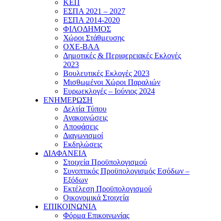
ΚΕΠ
ΕΣΠΑ 2021 – 2027
ΕΣΠΑ 2014-2020
ΦΙΛΟΔΗΜΟΣ
Χώροι Στάθμευσης
ΟΧΕ-ΒΑΑ
Δημοτικές & Περιφερειακές Εκλογές
2023
Βουλευτικές Εκλογές 2023
Μισθωμένοι Χώροι Παραλιών
Ευρωεκλογές – Ιούνιος 2024
ΕΝΗΜΕΡΩΣΗ
Δελτία Τύπου
Ανακοινώσεις
Αποφάσεις
Διαγωνισμοί
Εκδηλώσεις
ΔΙΑΦΑΝΕΙΑ
Στοιχεία Προϋπολογισμού
Συνοπτικός Προϋπολογισμός Εσόδων –
Εξόδων
Εκτέλεση Προϋπολογισμού
Οικονομικά Στοιχεία
ΕΠΙΚΟΙΝΩΝΙΑ
Φόρμα Επικοινωνίας