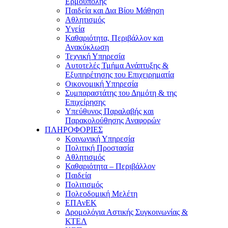
Ερμούπολης
Παιδεία και Δια Βίου Μάθηση
Αθλητισμός
Yγεία
Καθαριότητα, Περιβάλλον και
Ανακύκλωση
Τεχνική Υπηρεσία
Αυτοτελές Τμήμα Ανάπτυξης &
Εξυπηρέτησης του Επιχειρηματία
Οικονομική Υπηρεσία
Συμπαραστάτης του Δημότη & της
Επιχείρησης
Υπεύθυνος Παραλαβής και
Παρακολούθησης Αναφορών
ΠΛΗΡΟΦΟΡΙΕΣ
Κοινωνική Υπηρεσία
Πολιτική Προστασία
Αθλητισμός
Καθαριότητα – Περιβάλλον
Παιδεία
Πολιτισμός
Πολεοδομική Μελέτη
ΕΠΑνΕΚ
Δρομολόγια Αστικής Συγκοινωνίας &
ΚΤΕΛ