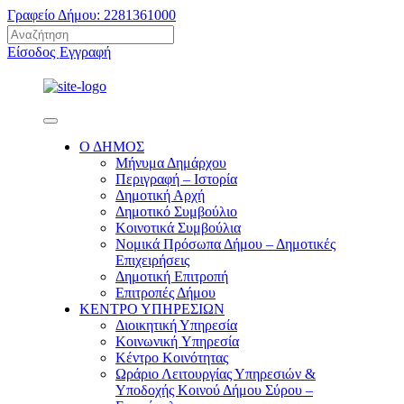
Γραφείο Δήμου: 2281361000
Είσοδος
Εγγραφή
Ο ΔΗΜΟΣ
Μήνυμα Δημάρχου
Περιγραφή – Ιστορία
Δημοτική Αρχή
Δημοτικό Συμβούλιο
Κοινοτικά Συμβούλια
Νομικά Πρόσωπα Δήμου – Δημοτικές
Επιχειρήσεις
Δημοτική Επιτροπή
Επιτροπές Δήμου
ΚΕΝΤΡΟ ΥΠΗΡΕΣΙΩΝ
Διοικητική Υπηρεσία
Κοινωνική Yπηρεσία
Κέντρο Κοινότητας
Ωράριο Λειτουργίας Υπηρεσιών &
Υποδοχής Κοινού Δήμου Σύρου –