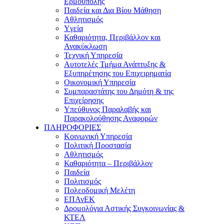
Ερμούπολης
Παιδεία και Δια Βίου Μάθηση
Αθλητισμός
Yγεία
Καθαριότητα, Περιβάλλον και
Ανακύκλωση
Τεχνική Υπηρεσία
Αυτοτελές Τμήμα Ανάπτυξης &
Εξυπηρέτησης του Επιχειρηματία
Οικονομική Υπηρεσία
Συμπαραστάτης του Δημότη & της
Επιχείρησης
Υπεύθυνος Παραλαβής και
Παρακολούθησης Αναφορών
ΠΛΗΡΟΦΟΡΙΕΣ
Κοινωνική Υπηρεσία
Πολιτική Προστασία
Αθλητισμός
Καθαριότητα – Περιβάλλον
Παιδεία
Πολιτισμός
Πολεοδομική Μελέτη
ΕΠΑνΕΚ
Δρομολόγια Αστικής Συγκοινωνίας &
ΚΤΕΛ