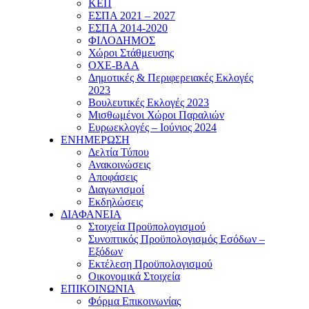
ΚΕΠ
ΕΣΠΑ 2021 – 2027
ΕΣΠΑ 2014-2020
ΦΙΛΟΔΗΜΟΣ
Χώροι Στάθμευσης
ΟΧΕ-ΒΑΑ
Δημοτικές & Περιφερειακές Εκλογές
2023
Βουλευτικές Εκλογές 2023
Μισθωμένοι Χώροι Παραλιών
Ευρωεκλογές – Ιούνιος 2024
ΕΝΗΜΕΡΩΣΗ
Δελτία Τύπου
Ανακοινώσεις
Αποφάσεις
Διαγωνισμοί
Εκδηλώσεις
ΔΙΑΦΑΝΕΙΑ
Στοιχεία Προϋπολογισμού
Συνοπτικός Προϋπολογισμός Εσόδων –
Εξόδων
Εκτέλεση Προϋπολογισμού
Οικονομικά Στοιχεία
ΕΠΙΚΟΙΝΩΝΙΑ
Φόρμα Επικοινωνίας